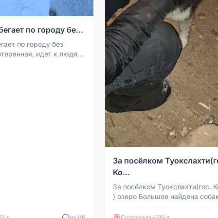
бегает по городу бе...
гает по городу без
отерянная, идет к людям,
я. Чуть не попала под
я о...
За посёлком Туокслахти(г
Ко...
За посёлком Туокслахти(гос. 
) озеро Большое найдена соба
без ошейника +79317002906
15 д
из VK
Сортавала
•
219 д