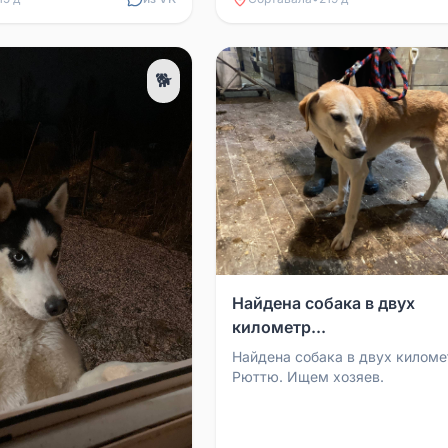
🐕
Найдена собака в двух
километр...
Найдена собака в двух киломе
Рюттю. Ищем хозяев.