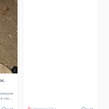
ос.
Конюшня
ка хаски
из VK
Сортавала
•
224 д
из VK