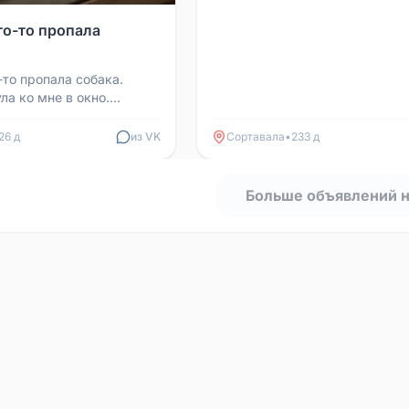
го-то пропала
-то пропала собака.
ла ко мне в окно.
еряла хозяев. Я дала ей
 голодно...
26 д
из VK
Сортавала
•
233 д
Больше объявлений 