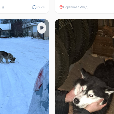
3 д
из VK
Сортавала
•
96 д
🐕