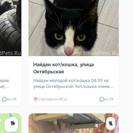
Найден кот/кошка, улица
Октябрьская
сарае
Найден молодой кот/кошка 08.05 на
ый,
улице Октябрьской. Кот/кошка очень
ручной, спокойный, скромный, идёт на
руки и мурлыче...
из VK
Сортавала
•
90 д
из VK
🐕
🐈