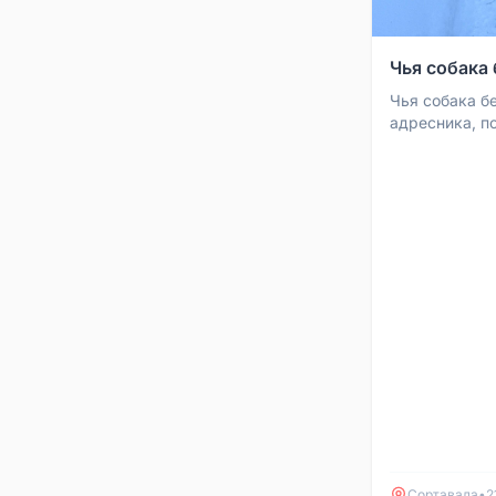
Чья собака 
Чья собака бе
адресника, п
ищет, голодна
машины, убега
Сортавала
•
2