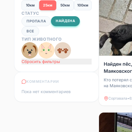
10км
25км
50км
100км
СТАТУС
НАЙДЕНА
ПРОПАЛА
ВСЕ
ТИП ЖИВОТНОГО
Сбросить фильтры
Найден пёс,
Маяковско
Кто потерял 
КОММЕНТАРИИ
на Маяковско
Пока нет комментариев
Заберите, пок
Сортавала
•
6