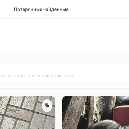
Потерянные
Найденные
🐕