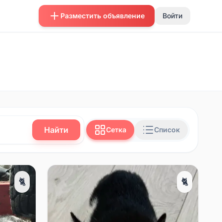
Разместить объявление
Войти
Найти
Сетка
Список
🐈
🐈