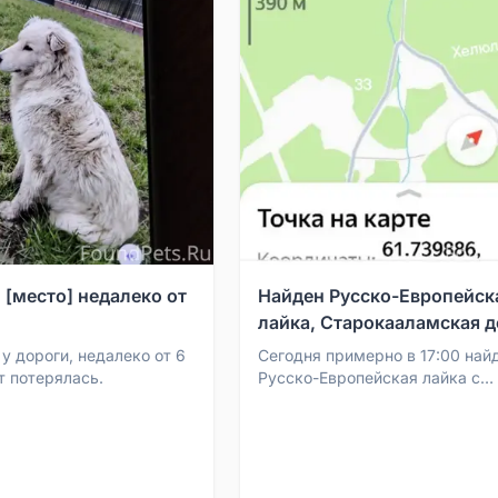
 [место] недалеко от
Найден Русско-Европейск
лайка, Старокааламская д
у дороги, недалеко от 6
Сегодня примерно в 17:00 най
 потерялась.
Русско-Европейская лайка с
ошейником. У собаки поврежд
лапа и сильно текут глаза. На..