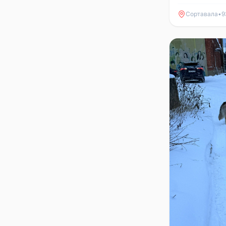
Сортавала
•
9