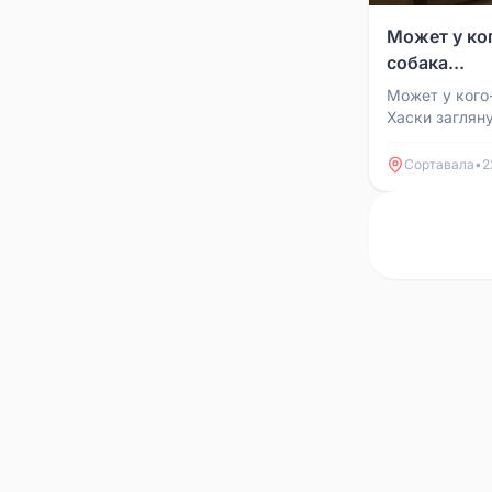
Может у ко
собака...
Может у кого
Хаски загляну
Наверное пот
еды, она была
Сортавала
•
2