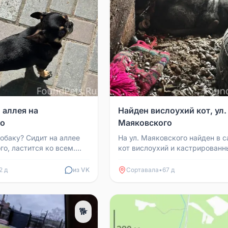
 аллея на
Найден вислоухий кот, ул.
го
Маяковского
собаку? Сидит на аллее
На ул. Маяковского найден в 
го, ластится ко всем.
кот вислоухий и кастрированн
а не случилась беда.
улицы и других котов боится.
2 д
из VK
Сортавала
•
67 д
🐕