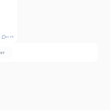
из VK
нет