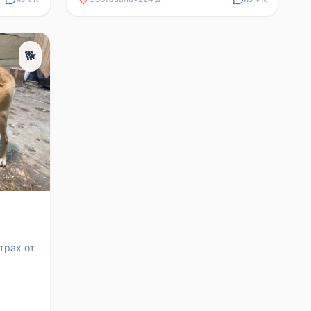
🐕
трах от