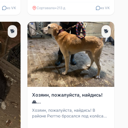
вместе со своей хозяйкой проехал
почти всю Россию и про...
из VK
Сортавала
•
213 д
из VK
🐕
🐕
Хозяин, пожалуйста, найдись!
🙏...
Хозяин, пожалуйста, найдись! В
районе Рюттю бросался под колёса
гончий пёс. Мальчик, 7-8 лет. Может
кто-то ищет своего д...