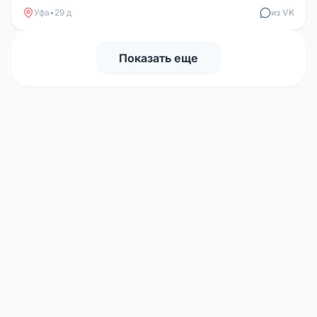
Уфа
•
29 д
из VK
Показать еще