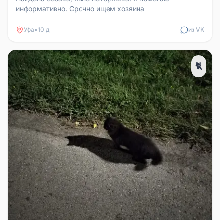
информативно. Срочно ищем хозяина
Уфа
•
10 д
из VK
🐈