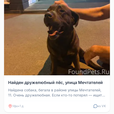
Найден дружелюбный пёс, улица Мечтателей
Найдена собака, бегала в районе улицы Мечтателей,
11. Очень дружелюбная. Если кто-то потерял — ищите
здесь.
Уфа
•
1 д
из VK