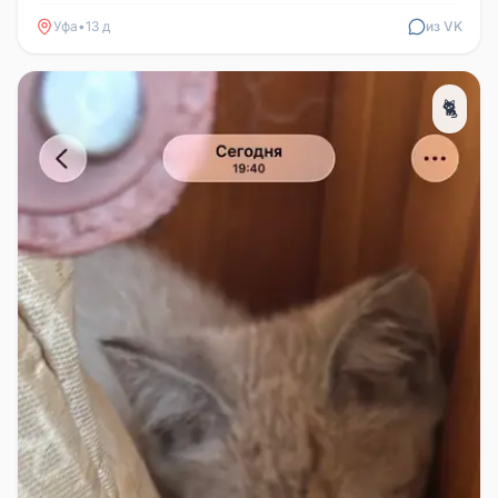
могут ликвидировать...
Уфа
•
13 д
из VK
🐈