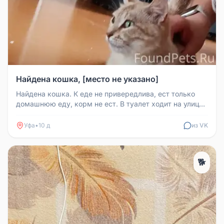
Найдена кошка, [место не указано]
Найдена кошка. К еде не привередлива, ест только
домашнюю еду, корм не ест. В туалет ходит на улицу
или в лоток, не гади...
Уфа
•
10 д
из VK
🐕