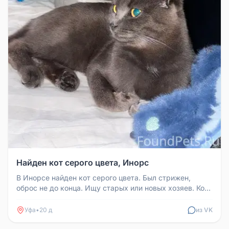
Найден кот серого цвета, Инорс
В Инорсе найден кот серого цвета. Был стрижен,
оброс не до конца. Ищу старых или новых хозяев. Кот
очень ласковый, разго...
Уфа
•
20 д
из VK