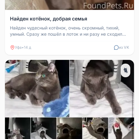
Найден котёнок, добрая семья
Найден чудесный котёнок, очень скромный, тихий,
умный. Сразу же пошёл в лоток и ни разу не сходил
мимо. Котёнок здоров, ...
Уфа
•
14 д
из VK
🐈