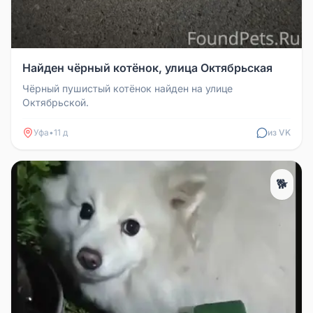
Найден чёрный котёнок, улица Октябрьская
Чёрный пушистый котёнок найден на улице
Октябрьской.
Уфа
•
11 д
из VK
🐕