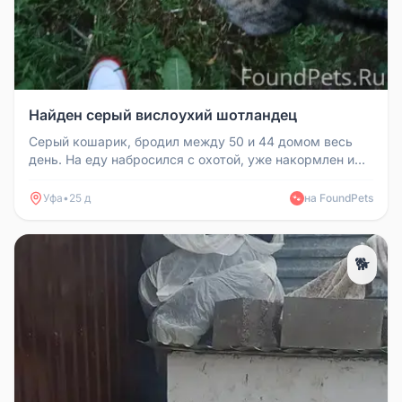
Найден серый вислоухий шотландец
Серый кошарик, бродил между 50 и 44 домом весь
день. На еду набросился с охотой, уже накормлен и
напоен. Возможно, на вы...
Уфа
•
25 д
на FoundPets
🐾
🐕