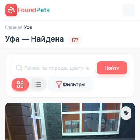
Found
Pets
Главная
›
Уфа
Уфа — Найдена
177
Найти
Фильтры
🐕