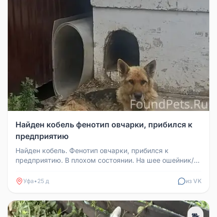
Найден кобель фенотип овчарки, прибился к
предприятию
Найден кобель. Фенотип овчарки, прибился к
предприятию. В плохом состоянии. На шее ошейник/
ремень с бляшкой-сердцем. Оче...
Уфа
•
25 д
из VK
🐕