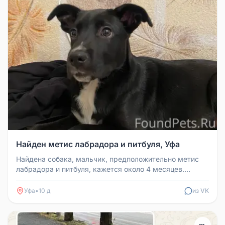
Найден метис лабрадора и питбуля, Уфа
Найдена собака, мальчик, предположительно метис
лабрадора и питбуля, кажется около 4 месяцев.
Добрый, игривый, контактны...
Уфа
•
10 д
из VK