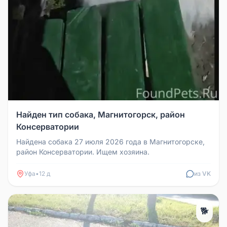
Найден тип собака, Магнитогорск, район
Консерватории
Найдена собака 27 июля 2026 года в Магнитогорске,
район Консерватории. Ищем хозяина.
Уфа
•
12 д
из VK
🐕