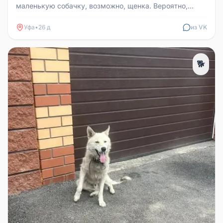
маленькую собачку, возможно, щенка. Вероятно,
потерялась. Тел. для связи: ...
Уфа
•
26 д
из VK
🐕