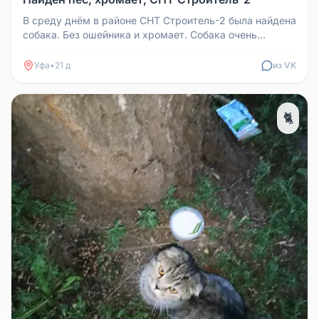
В среду днём в районе СНТ Строитель-2 была найдена
собака. Без ошейника и хромает. Собака очень
ласковая.
Уфа
•
21 д
из VK
🐈