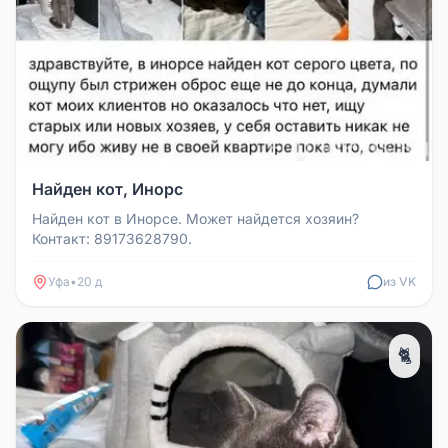
Найден кот, Инорс
Найден кот в Инорсе. Может найдется хозяин?
Контакт: 89173628790.
Уфа
•
20 д
из VK
🐈