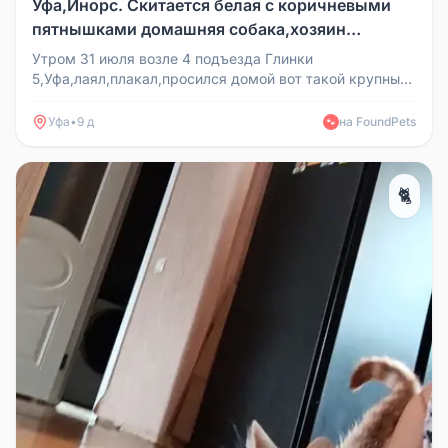
Уфа,Инорс. Скитается белая с коричневыми
пятнышками домашняя собака,хозяин
найдись
Утром 31 июля возле 4 подъезда Глинки
5,Уфа,лаял,плакал,просился домой вот такой крупный
белый пёсик с коричневыми пятн...
Уфа
•
9 д
на FoundPets
🐾
🐈