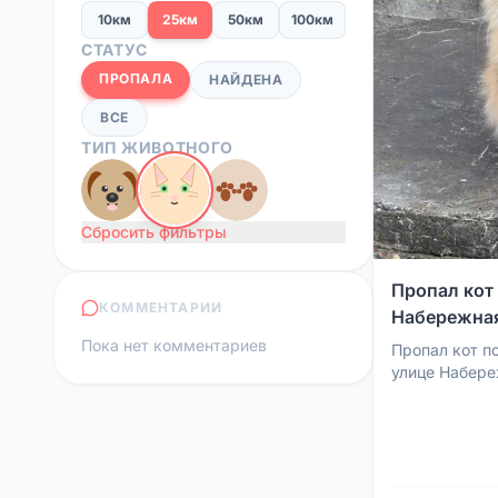
10км
25км
50км
100км
СТАТУС
ПРОПАЛА
НАЙДЕНА
ВСЕ
ТИП ЖИВОТНОГО
Сбросить фильтры
Пропал кот
КОММЕНТАРИИ
Набережна
Пока нет комментариев
Пропал кот п
улице Набере
ласковый, др
любят и ждут 