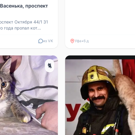
Пропал 28 июля в районе шко
 Васенька, проспект
Достойное воз...
оспект Октября 44/1 31
о года пропал кот
кочил в подъезд, и кто-
о. Ко...
из VK
Уфа
•
6 д
🐈