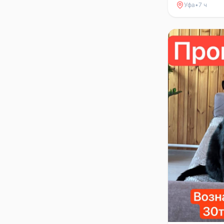
Уфа
•
7 ч