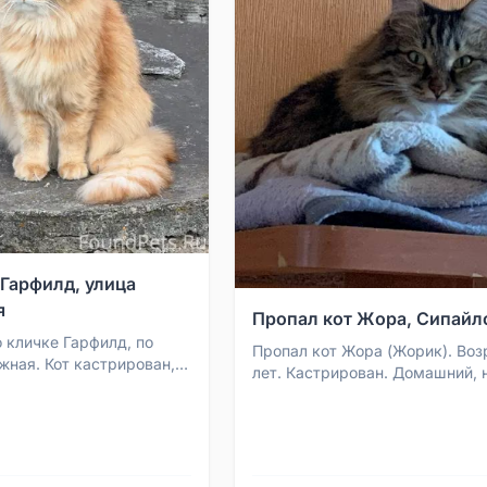
 Гарфилд, улица
я
Пропал кот Жора, Сипайл
о кличке Гарфилд, по
Пропал кот Жора (Жорик). Воз
жная. Кот кастрирован,
лет. Кастрирован. Домашний, 
ужелюбный. Его очень
не был на улице, очень пугливы
дома. ...
безобидный. Ск...