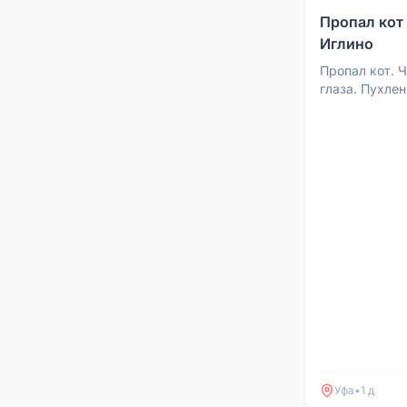
Пропал кот
Иглино
Пропал кот. 
глаза. Пухле
имя Тиша. Ра
Дзержинского
Уфа
•
1 д