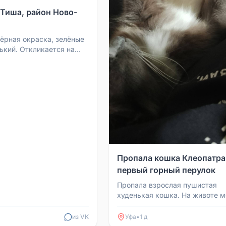
 Тиша, район Ново-
Чёрная окраска, зелёные
нький. Откликается на
йон Ново-Иглино (улицы
-Но...
Пропала кошка Клеопатра
первый горный перулок
Пропала взрослая пушистая
худенькая кошка. На животе 
быть короткая шерсть, делала
операцию. Откликается на Клео
из VK
Уфа
•
1 д