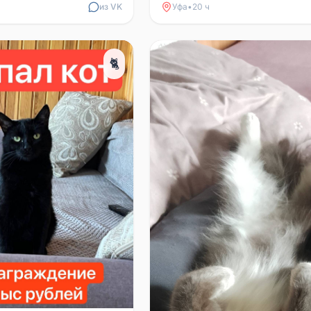
из VK
Уфа
•
20 ч
🐈