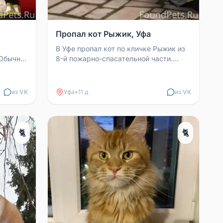
Пропал кот Рыжик, Уфа
В Уфе пропал кот по кличке Рыжик из
 Обычно
8-й пожарно-спасательной части.
 день,
Обычно он отлучался не больше чем
на день, но сейчас...
из VK
Уфа
•
11 д
из VK
🐈
🐈