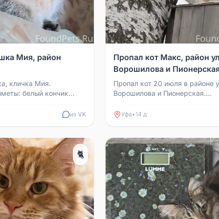
шка Мия, район
Пропал кот Макс, район ул
Ворошилова и Пионерска
а, кличка Мия.
Пропал кот 20 июля в районе у
меты: белый кончик
Ворошилова и Пионерская.
рялась в районе Победы
Нашедшего просьба написать 
или позвонить по номеру 7917..
из VK
Уфа
•
14 д
🐈