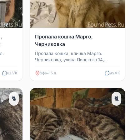
.
Пропала кошка Марго,
я
Черниковка
л.
Пропала кошка, кличка Марго.
Черниковка, улица Пинского 14,
в личку
Космонавтов 7. Если видели, позвоните
.
по номеру 89123175255 ...
из VK
Уфа
•
15 д
из VK
🐈
🐈