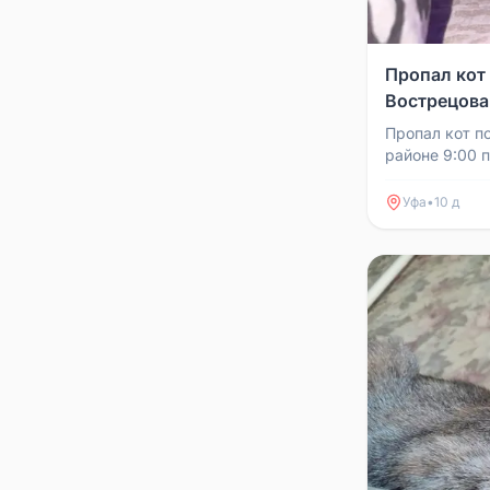
Пропал кот 
Вострецова
Пропал кот по
районе 9:00 п
Вострецова 4
двухцветным 
Уфа
•
10 д