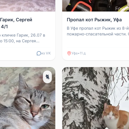
Гарик, Сергей
Пропал кот Рыжик, Уфа
 4/1
В Уфе пропал кот Рыжик из 8-й
пожарно-спасательной части.
 кличке Гарик, 26.07 в
он отлучался не больше чем на
о 15:00, на Сергея
но сейчас его нет у...
/1. Трехцветный с
носом, нем...
из VK
Уфа
•
11 д
🐈