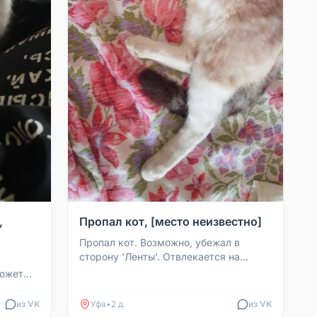
,
Пропал кот, [место неизвестно]
Пропал кот. Возможно, убежал в
сторону 'Ленты'. Отвлекается на
дымок. Ночью был выпущен на улицу в
может
туалет, напали собаки...
пат...
из VK
Уфа
•
2 д
из VK