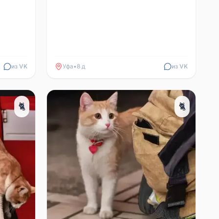
лы МВД.
из VK
Уфа
•
8 д
из VK
🐈
🐈