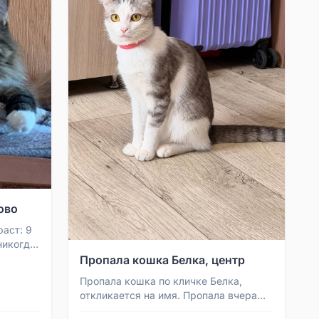
ово
раст: 9
никогда
й и
Пропала кошка Белка, центр
Пропала кошка по кличке Белка,
откликается на имя. Пропала вчера
примерно в 8 вечера в районе центра.