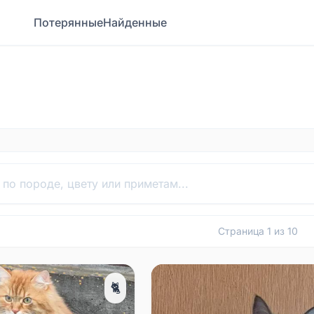
Потерянные
Найденные
Страница
1
из
10
🐈