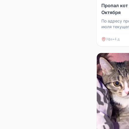
Пропал кот
Октября
По адресу пр
июля текущег
Васенька. Выс
то выпустил ег
Уфа
•
4 д