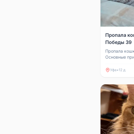
Пропала ко
Победы 39
Пропала кошк
Основные при
хвоста. Поте
39.
Уфа
•
12 д