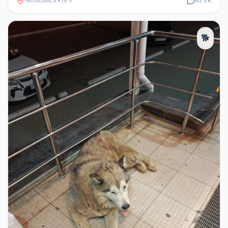
Челябинск
•
19 ч
из VK
🐕