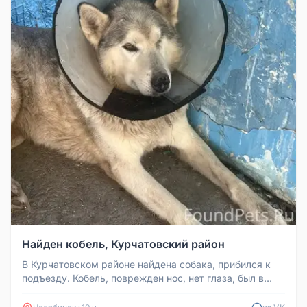
Найден кобель, Курчатовский район
В Курчатовском районе найдена собака, прибился к
подъезду. Кобель, поврежден нос, нет глаза, был в
послеоперационном вор...