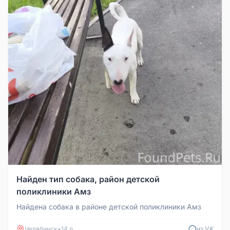
Найден тип собака, район детской
поликлиники Амз
Найдена собака в районе детской поликлиники Амз
Челябинск
•
14 д
из VK