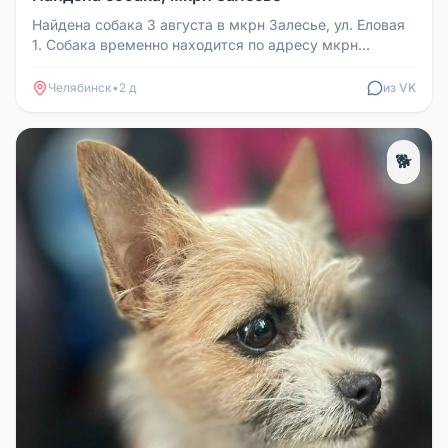
Найдена собака 3 августа в мкрн Залесье, ул. Еловая
1. Собака временно находится по адресу мкрн
Залесье, ул. Еловая 11 к...
Челябинск
•
2 д
из VK
🐕