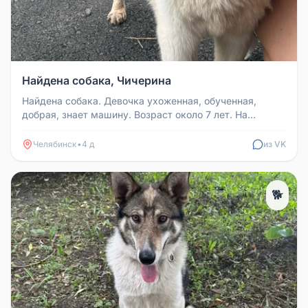
Найдена собака, Чичерина
Найдена собака. Девочка ухоженная, обученная,
добрая, знает машину. Возраст около 7 лет. На
Чичерина. 89019317551
Челябинск
•
4 д
из VK
🐕