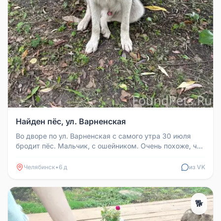
Найден пёс, ул. Варненская
Во дворе по ул. Варненская с самого утра 30 июля
бродит пёс. Мальчик, с ошейником. Очень похоже, что
потерялся. Ориентир...
Челябинск
•
6 д
из VK
🐕