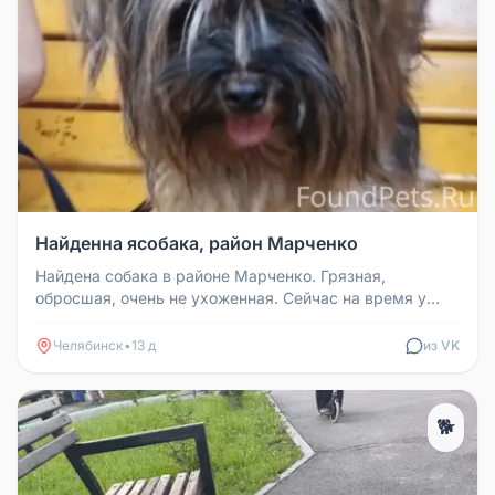
Найденна ясобака, район Марченко
Найдена собака в районе Марченко. Грязная,
обросшая, очень не ухоженная. Сейчас на время у
меня. С кошками не ладит. Ище...
Челябинск
•
13 д
из VK
🐕