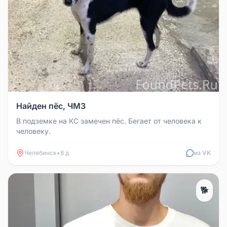
Найден пёс, ЧМЗ
В подземке на КС замечен пёс. Бегает от человека к
человеку.
Челябинск
•
8 д
из VK
🐕