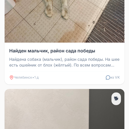
Найден мальчик, район сада победы
Найдена собака (мальчик), район сада победы. На шее
есть ошейник от блох (жёлтый). По всем вопросам
обращаться 899622917...
Челябинск
•
1 д
из VK
🐕