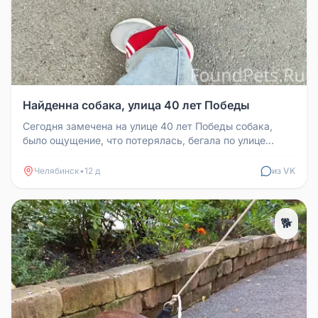
Найденна собака, улица 40 лет Победы
Сегодня замечена на улице 40 лет Победы собака,
было ощущение, что потерялась, бегала по улице
растерянно, обнюхивала лю...
Челябинск
•
12 д
из VK
🐕