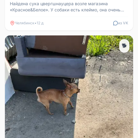
Найдена сука цвергшнауцера возле магазина
«Красное&Белое». У собаки есть клеймо, она очень
худая, возрастная и, судя по ...
Челябинск
•
12 д
из VK
🐕