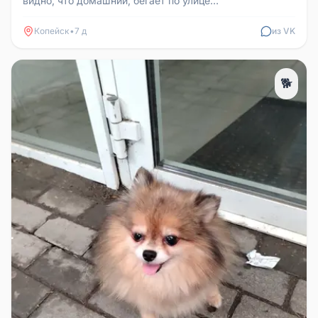
видно, что домашний, бегает по улице
Южноуральская.
Копейск
•
7 д
из VK
🐕