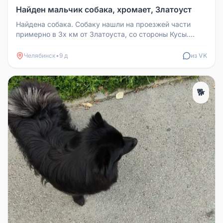
Найден мальчик собака, хромает, Златоуст
Найдена собака. Собаку нашли на проезжей части
примерно в 3х км от Златоуста, со стороны Кусы.
Мальчик, без ошейника. Хр...
Челябинск
•
9 д
из VK
🐕