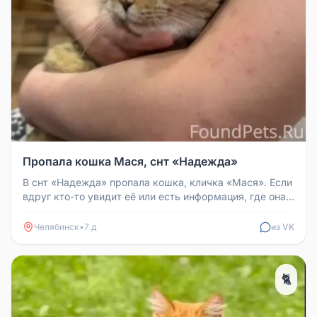
Пропала кошка Мася, снт «Надежда»
В снт «Надежда» пропала кошка, кличка «Мася». Если
вдруг кто-то увидит её или есть информация, где она в
последний раз б...
Челябинск
•
7 д
из VK
🐈