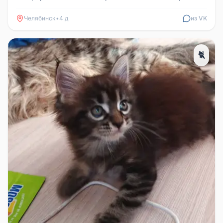
Тракторосад 1, дорога 2. Контакт...
Челябинск
•
4 д
из VK
🐈