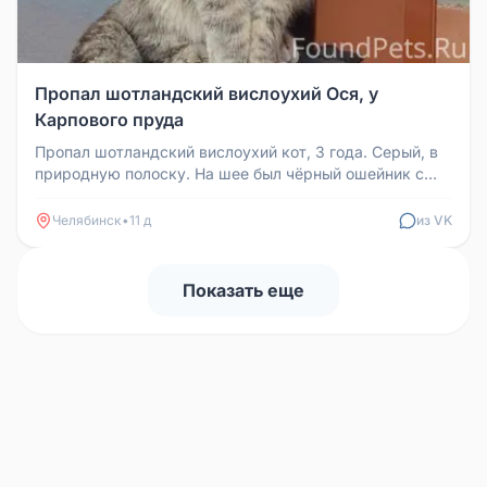
Пропал шотландский вислоухий Ося, у
Карпового пруда
Пропал шотландский вислоухий кот, 3 года. Серый, в
природную полоску. На шее был чёрный ошейник с
медным медальоном и им...
Челябинск
•
11 д
из VK
Показать еще