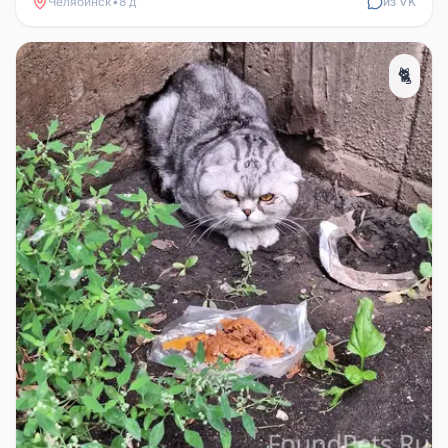
Челябинск
•
8 д
из VK
🐈