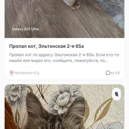
Пропал кот, Эльтонская 2-я 65а
Пропал кот по адресу Эльтонская 2-я 65а. Если кто-то
нашёл или видел его, сообщите, пожалуйста, по
номеру 89935468879.
Челябинск
•
5 д
из VK
🐈