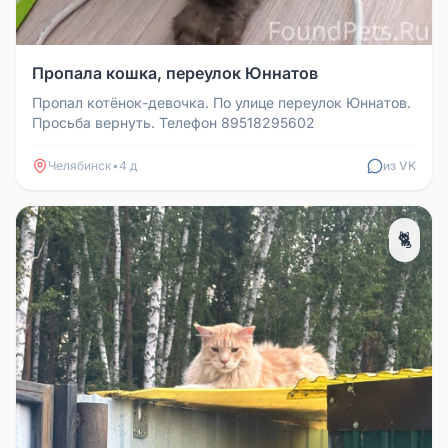
Пропала кошка, переулок Юннатов
Пропал котёнок-девочка. По улице переулок Юннатов.
Просьба вернуть. Телефон 89518295602
Челябинск
•
4 д
из VK
🐈