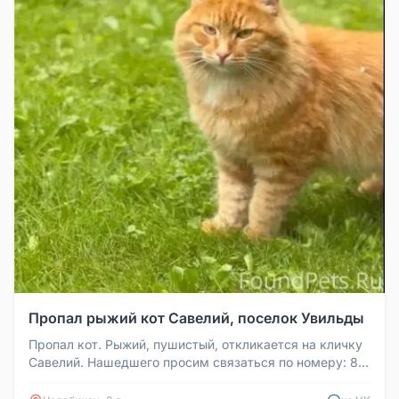
Пропал рыжий кот Савелий, поселок Увильды
Пропал кот. Рыжий, пушистый, откликается на кличку
Савелий. Нашедшего просим связаться по номеру: 8
(951) 817-15-82