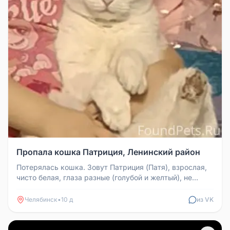
Пропала кошка Патриция, Ленинский район
Потерялась кошка. Зовут Патриция (Патя), взрослая,
чисто белая, глаза разные (голубой и желтый), не
глухая, стерилизован...
Челябинск
•
10 д
из VK