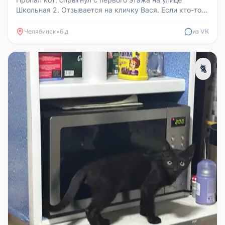
Школьная 2. Отзывается на кличку Вася. Если кто-то
видел, напишите или поз...
Челябинск
•
6 д
из VK
🐈