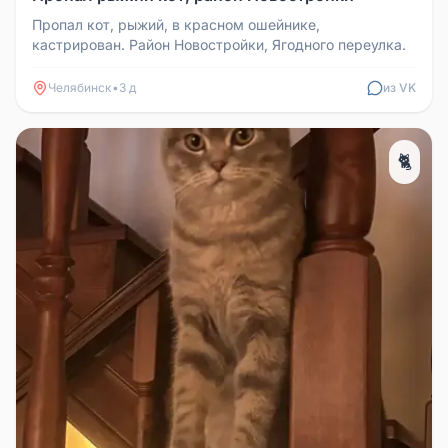
Пропал кот, рыжий, в красном ошейнике,
кастрирован. Район Новостройки, Ягодного переулка.
Челябинск
•
3 д
из VK
🐈