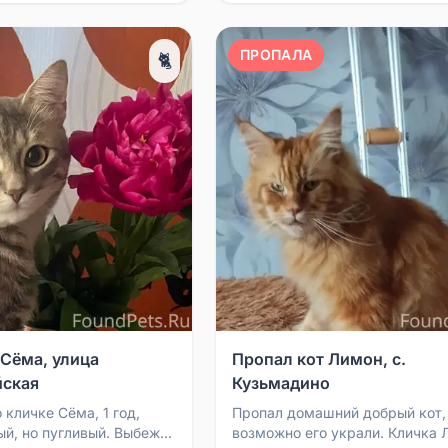
ПРОПАЛА
🐈
 Сёма, улица
Пропал кот Лимон, с.
йская
Кузьмадино
 кличке Сёма, 1 год,
Пропал домашний добрый кот,
ый, но пугливый. Выбежал
возможно его украли. Кличка 