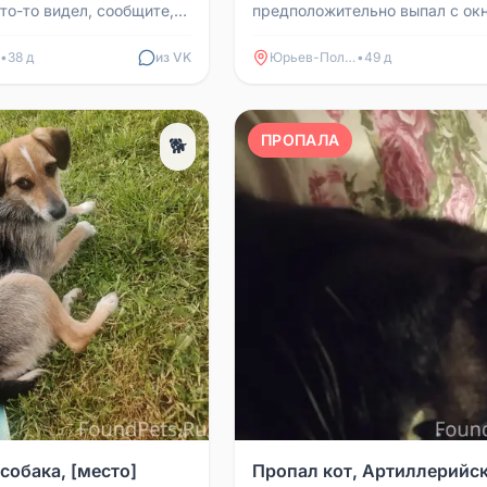
кто-то видел, сообщите,
предположительно выпал с окн
Если кто нашёл, просьба
улице Садовая 23. Если вдруг 
а...
видел, просьба позвонить по н.
•
38 д
из VK
Юрьев-Польский
•
49 д
ПРОПАЛА
🐕
собака, [место]
Пропал кот, Артиллерийс