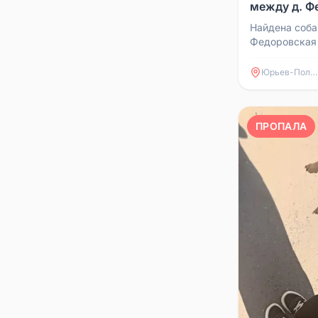
между д. Ф
Сорогужин
Найдена соба
Федоровская 
17А-1, просьб
оставить не 
Юрьев-Польский
ПРОПАЛА