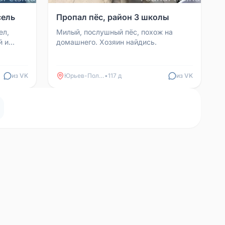
сель
Пропал пёс, район 3 школы
ел,
Милый, послушный пёс, похож на
й и
домашнего. Хозяин найдись.
ьных
из VK
Юрьев-Польский
•
117 д
из VK