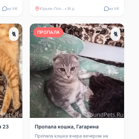
дёт,
89612540554
из VK
Юрьев-Польский
•
36 д
из VK
ПРОПАЛА
🐈
🐈
я 23
Пропала кошка, Гагарина
Пропала кошка вчера вечером на