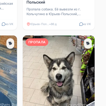
Польский
ерийская
и
Пропала собака. Её вывезли из г.
сти:
Кольчугино в Юрьев-Польский,
выбросили. Поиски идут уже месяц.
Если видели её, позвонит...
из VK
Юрьев-Польский
•
86 д
из VK
ПРОПАЛА
🐕
🐕