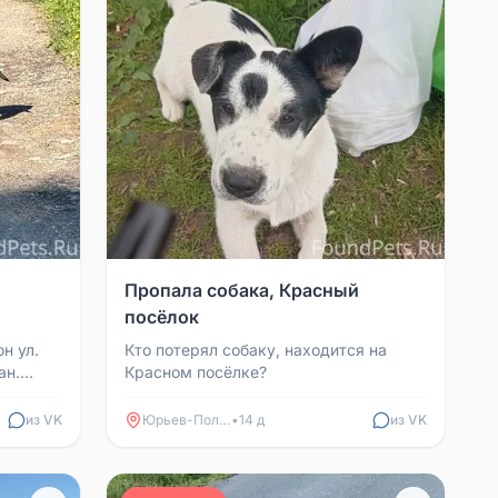
Пропала собака, Красный
посёлок
н ул.
Кто потерял собаку, находится на
ан.
Красном посёлке?
из VK
Юрьев-Польский
•
14 д
из VK