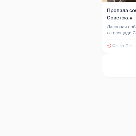
Пропала со
Советская
Ласковая соба
на площади С
Апрель). Соб
Финской общаг
Юрьев-Польский