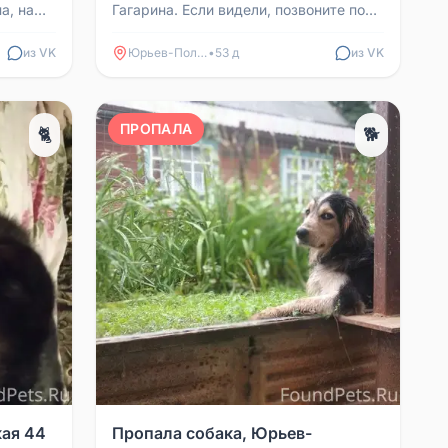
а, на
Гагарина. Если видели, позвоните по
кто-то
номеру 89190114266.
..
из VK
Юрьев-Польский
•
53 д
из VK
ПРОПАЛА
🐈
🐕
кая 44
Пропала собака, Юрьев-