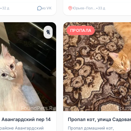
рылся на улице
Если кто-то его увидит или най
я. На ули...
просьба сразу звонить ...
•
32 д
из VK
Юрьев-Польский
•
33 д
ПРОПАЛА
🐈
 Авангардский пер 14
Пропал кот, улица Садова
 районе Авангардский
Пропал домашний кот,