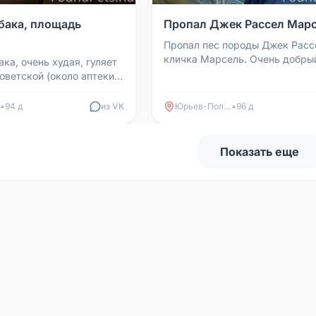
бака, площадь
Пропал Джек Рассел Мар
Пропал пес породы Джек Расс
кличка Марсель. Очень добры
ка, очень худая, гуляет
игривый. Три дня самостоятел
оветской (около аптеки
поисков не увенчались усп...
ака пошла в сторону
и. ...
•
94 д
из VK
Юрьев-Польский
•
96 д
Показать еще