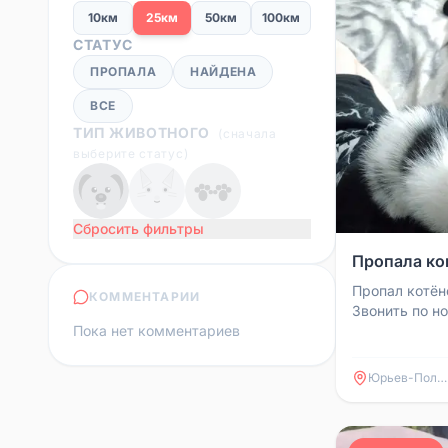
10км
25км
50км
100км
СТАТУС
ПРОПАЛА
НАЙДЕНА
ВСЕ
ТИП ЖИВОТНОГО
(
сначала
выберите статус
)
Сбросить фильтры
Пропала к
Пропал котён
КОММЕНТАРИИ
Звонить по н
Пока нет комментариев
Юрьев-Польский