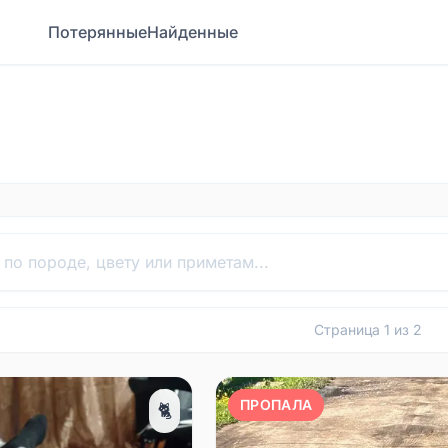
Потерянные
Найденные
Страница
1
из
2
ПРОПАЛА
🐈