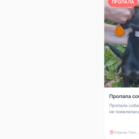
ПРОПАЛА
Пропала со
Пропала соба
не появлялась
увидите её, н
89950213839
Юрьев-Польский