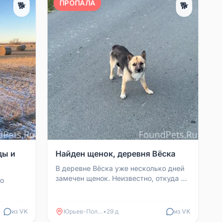
ПРОПАЛА
🐕
🐕
ды и
Найден щенок, деревня Вёска
В деревне Вёска уже несколько дней
замечен щенок. Неизвестно, откуда он
то
появился — возможно, его выбросили,
а может, он ...
из VK
Юрьев-Польский
•
29 д
из VK