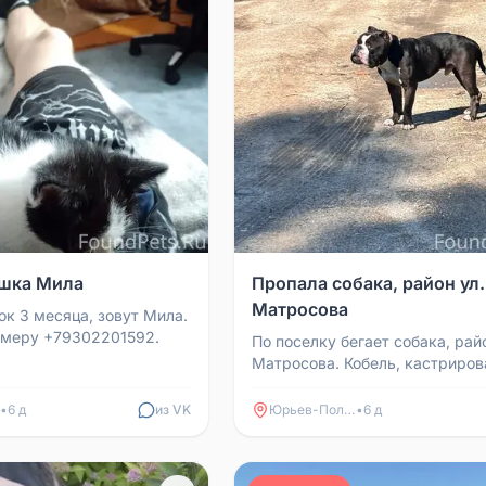
ошка Мила
Пропала собака, район ул.
Матросова
ок 3 месяца, зовут Мила.
омеру +79302201592.
По поселку бегает собака, райо
Матросова. Кобель, кастриров
Видимо потерялся или убежал.
Придержали, но только н...
•
6 д
из VK
Юрьев-Польский
•
6 д