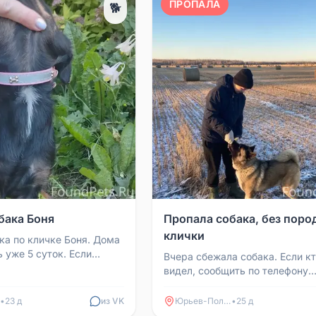
ПРОПАЛА
🐕
бака Боня
Пропала собака, без поро
клички
ка по кличке Боня. Дома
 уже 5 суток. Если
Вчера сбежала собака. Если к
аберите по номеру тел:
видел, сообщить по телефону
.
89190230061
•
23 д
из VK
Юрьев-Польский
•
25 д