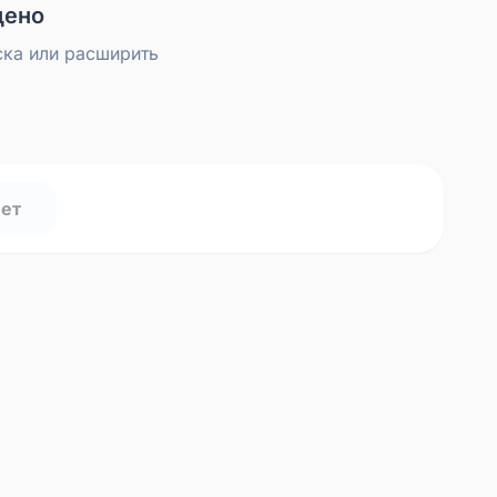
дено
ска или расширить
нет