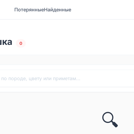
Потерянные
Найденные
шка
0
🔍