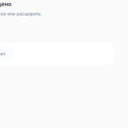
дено
ска или расширить
нет