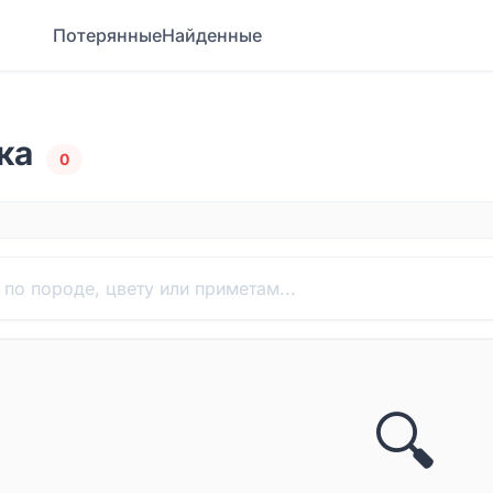
Потерянные
Найденные
ка
0
🔍