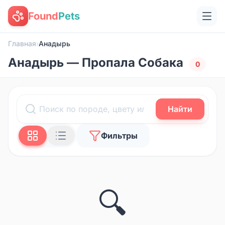
Found
Pets
Главная
›
Анадырь
Анадырь — Пропала Собака
0
Найти
Фильтры
🔍