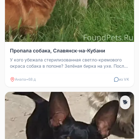
Пропала собака, Славянск-на-Кубани
У кого убежала стерилизованная светло-кремового
окраса собака в попоне? Зелёная бирка на ухе. После
течки, кобели бегают...
Анапа
•
68 д
из VK
🐕