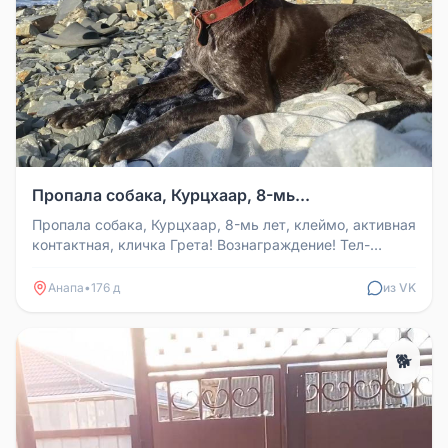
Пропала собака, Курцхаар, 8-мь...
Пропала собака, Курцхаар, 8-мь лет, клеймо, активная
контактная, кличка Грета! Вознаграждение! Тел-
+79883242784 Татьяна.
Анапа
•
176 д
из VK
🐕