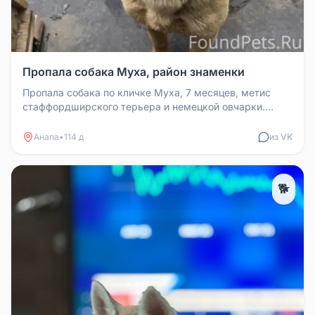
Пропала собака Муха, район знаменки
Пропала собака по кличке Муха, 7 месяцев, метис
стаффордширского терьера и немецкой овчарки.
Крупная, вес около 30 кг, о...
Анапа
•
114 д
из VK
🐕