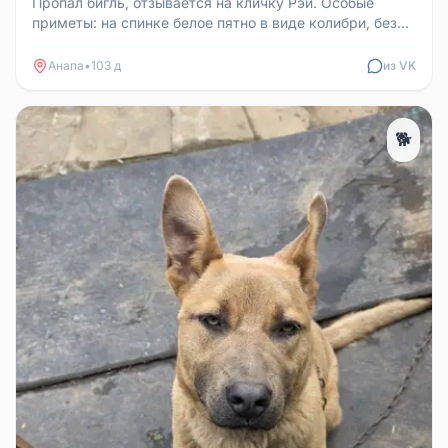
Пропал бигль, отзывается на кличку Рэй. Особые
приметы: на спинке белое пятно в виде колибри, без
ошейника. Потерялся в ...
Анапа
•
103 д
из VK
🐕