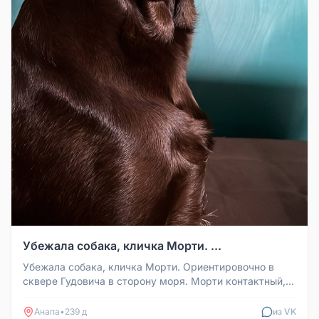
Убежала собака, кличка Морти. ...
Убежала собака, кличка Морти. Ориентировочно в
сквере Гудовича в сторону моря. Морти контактный,
нет агрессии. Любую инф...
Анапа
•
239 д
из VK