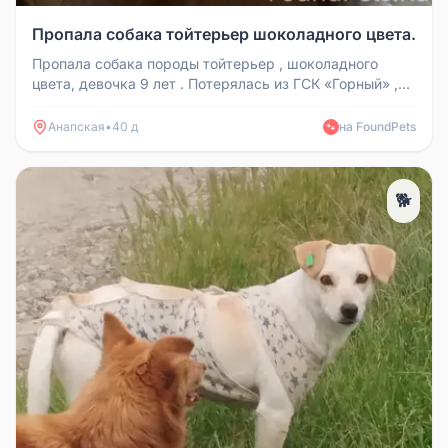
Пропала собака тойтерьер шоколадного цвета.
Пропала собака породы тойтерьер , шоколадного
цвета, девочка 9 лет . Потерялась из ГСК «Горный» ,
рядом с Желанной 3 , ...
Анапская
•
40 д
на FoundPets
🐾
🐕