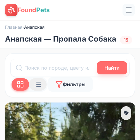
Found
Pets
Главная
›
Анапская
Анапская — Пропала Собака
15
Найти
Фильтры
🐕