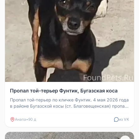
Пропал той-терьер Фунтик, Бугазская коса
Пропал той-терьер по кличке Фунтик. 4 мая 2026 года
в районе Бугазской косы (ст. Благовещенская) пропал
пёс породы той-т...
Анапа
•
90 д
из VK