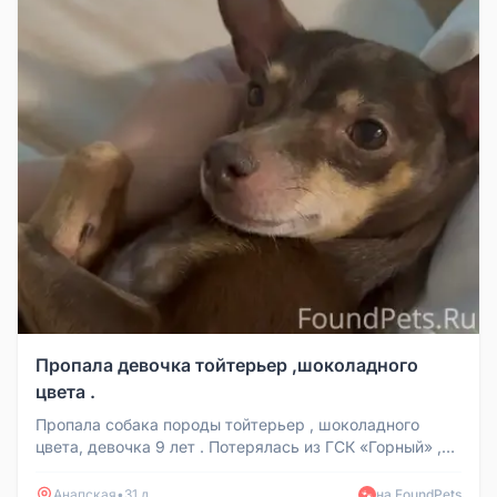
Пропала девочка тойтерьер ,шоколадного
цвета .
Пропала собака породы тойтерьер , шоколадного
цвета, девочка 9 лет . Потерялась из ГСК «Горный» ,
рядом с Желанной 3 , ...
Анапская
•
31 д
на FoundPets
🐾