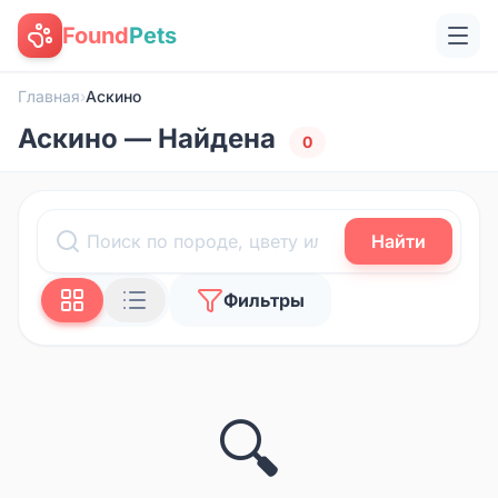
Found
Pets
Главная
›
Аскино
Аскино — Найдена
0
Найти
Фильтры
🔍