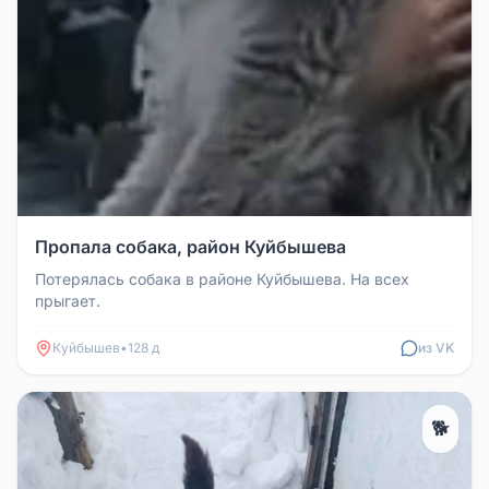
Пропала собака, район Куйбышева
Потерялась собака в районе Куйбышева. На всех
прыгает.
Куйбышев
•
128 д
из VK
🐕