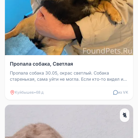
Пропала собака, Светлая
Пропала собака 30.05, окрас светлый. Собака
старенькая, сама уйти не могла. Если кто-то видел или
забрал, просьба вернут...
Куйбышев
•
68 д
из VK
🐈