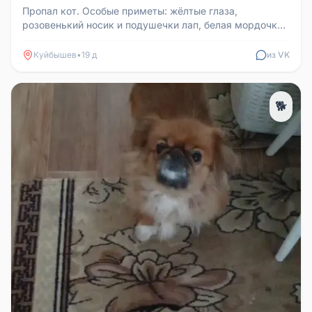
Пропал кот. Особые приметы: жёлтые глаза,
розовенький носик и подушечки лап, белая мордочка
от носа до шеи, на концах бе...
Куйбышев
•
19 д
из VK
🐕