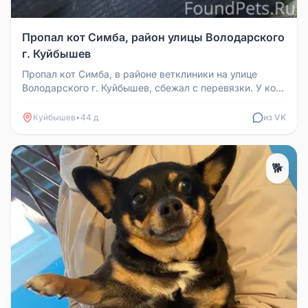
Пропал кот Симба, район улицы Володарского
г. Куйбышев
Пропал кот Симба, в районе ветклиники на улице
Володарского г. Куйбышев, сбежал с перевязки. У кота
прооперирована лапа....
Куйбышев
•
44 д
из VK
🐕