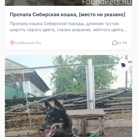
Пропала Сибирская кошка, [место не указано]
Пропала кошка Сибирской породы, длинная густая
шерсть серого цвета, глазки широкие, жёлтого цвета.
Кошечка ни разу не бы...
Куйбышев
•
9 д
из VK
🐕