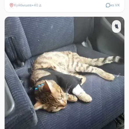
Куйбышев
•
40 д
из VK
🐈