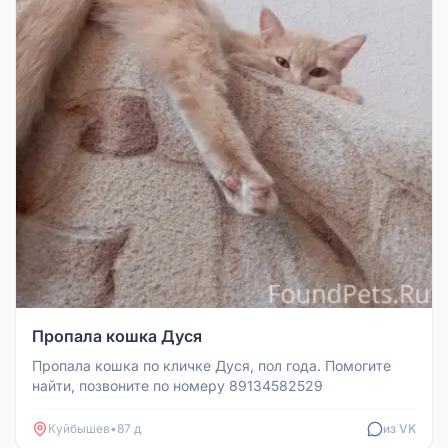
Пропала кошка Дуся
Пропала кошка по кличке Дуся, пол года. Помогите
найти, позвоните по номеру 89134582529
Куйбышев
•
87 д
из VK