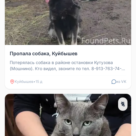
Пропала собака, Куйбышев
Потерялась собака в районе остановки Кутузова
(Мошнино). Кто видел, звоните по тел. 8-913-763-74-
32, 8-913-891-72-71.
Куйбышев
•
15 д
из VK
🐈