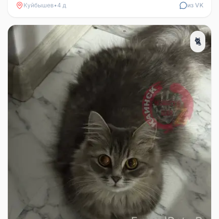
Куйбышев
•
4 д
из VK
🐈