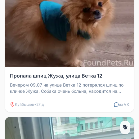
Пропала шпиц Жужа, улица Ветка 12
Вечером 09.07 на улице Ветка 12 потерялся шпиц по
кличке Жужа. Собака очень больна, находится на
лечении. Просьба вернут...
Куйбышев
•
27 д
из VK
🐕