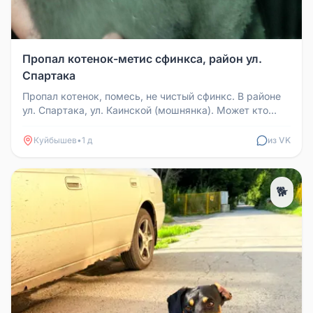
Пропал котенок-метис сфинкса, район ул.
Спартака
Пропал котенок, помесь, не чистый сфинкс. В районе
ул. Спартака, ул. Каинской (мошнянка). Может кто
видел или взял себе,...
Куйбышев
•
1 д
из VK
🐕