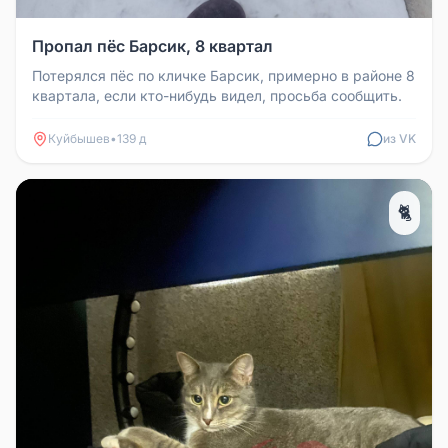
Пропал пёс Барсик, 8 квартал
Потерялся пёс по кличке Барсик, примерно в районе 8
квартала, если кто-нибудь видел, просьба сообщить.
Куйбышев
•
139 д
из VK
🐈