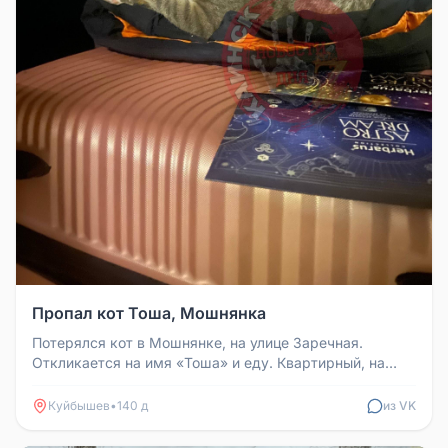
Пропал кот Тоша, Мошнянка
Потерялся кот в Мошнянке, на улице Заречная.
Откликается на имя «Тоша» и еду. Квартирный, на
улице не был, вчера выскочи...
Куйбышев
•
140 д
из VK