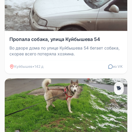
Пропала собака, улица Куйбышева 54
Во дворе дома по улице Куйбышева 54 бегает собака,
скорее всего потеряла хозяина.
Куйбышев
•
142 д
из VK
🐕