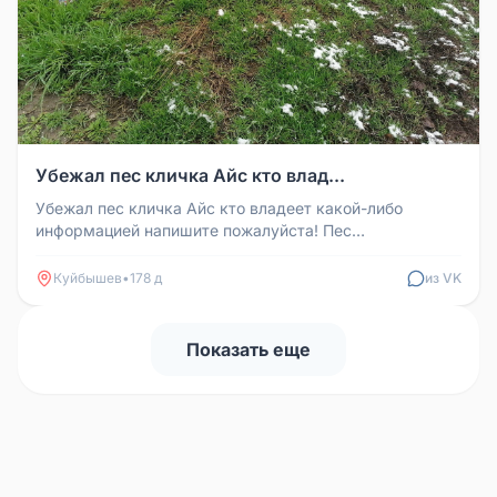
Убежал пес кличка Айс кто влад...
Убежал пес кличка Айс кто владеет какой-либо
информацией напишите пожалуйста! Пес
болен(эпилепсия) Ориентировочно Куйбыш...
Куйбышев
•
178 д
из VK
Показать еще