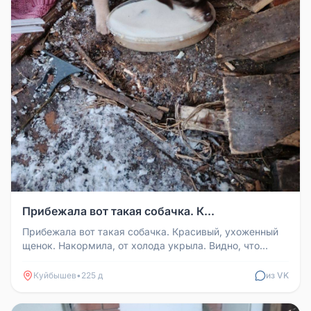
Прибежала вот такая собачка. К...
Прибежала вот такая собачка. Красивый, ухоженный
щенок. Накормила, от холода укрыла. Видно, что
домашний. Хозяин найдись...
Куйбышев
•
225 д
из VK