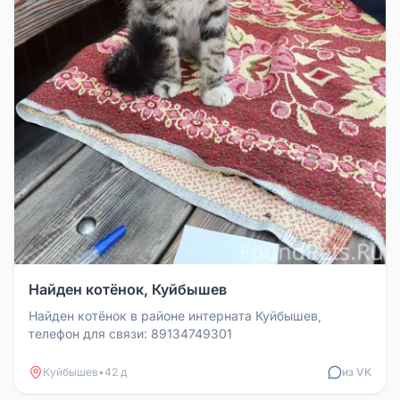
Найден котёнок, Куйбышев
Найден котёнок в районе интерната Куйбышев,
телефон для связи: 89134749301
Куйбышев
•
42 д
из VK