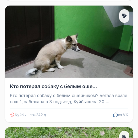
🐕
Кто потерял собаку с белым оше...
Кто потерял собаку с белым ошейником? Бегала возле
сош 1, забежала в 3 подъезд, Куйбышева 20.
Дружелюбная. Напугана. Ску...
Куйбышев
•
242 д
из VK
🐕