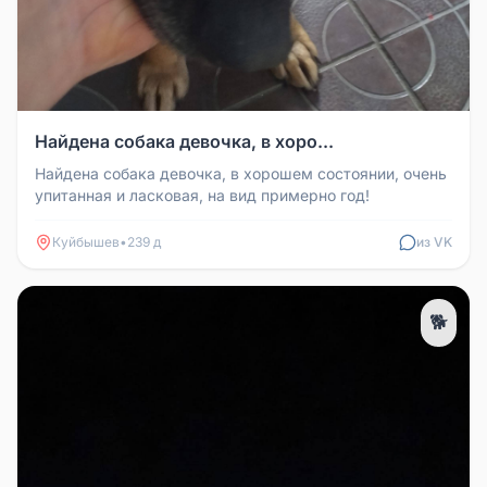
Найдена собака девочка, в хоро...
Найдена собака девочка, в хорошем состоянии, очень
упитанная и ласковая, на вид примерно год!
Куйбышев
•
239 д
из VK
🐕