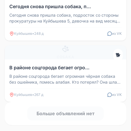
Сегодня снова пришла собака, п...
Сегодня снова пришла собака, подросток со стороны
прокуратуры на Куйбышева 5, девочка на вид месяцев
5-7. Ошейник из мас...
Куйбышев
•
248 д
из VK
🐕
СОБАКА
В районе соцгорода бегает огро...
В районе соцгорода бегает огромная чёрная собака
без ошейника, помесь алабая. Кто потерял? Она шла
со стороны магазина н...
Куйбышев
•
267 д
из VK
Больше объявлений нет