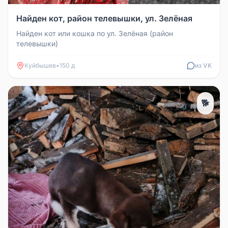
Найден кот, район телевышки, ул. Зелёная
Найден кот или кошка по ул. Зелёная (район
телевышки)
Куйбышев
•
150 д
из VK
🐕