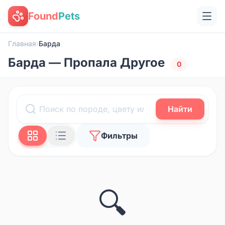
Found
Pets
Главная
›
Барда
Барда — Пропала Другое
0
Найти
Фильтры
🔍