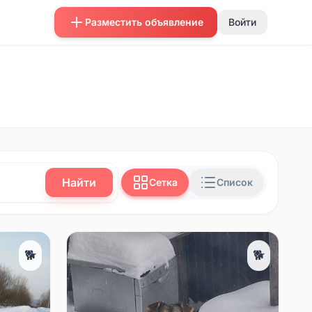
Разместить объявление
Войти
Найти
Сетка
Список
🐕
🐕