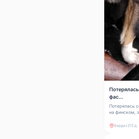
Потерялась
фас...
Потерялась с
на финском, 
Барда
•
213 д