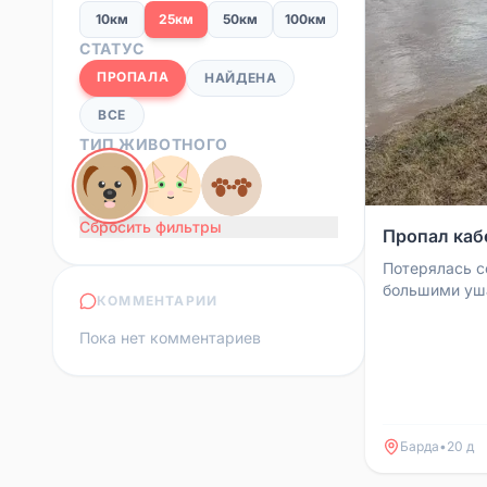
10км
25км
50км
100км
СТАТУС
ПРОПАЛА
НАЙДЕНА
ВСЕ
ТИП ЖИВОТНОГО
Сбросить фильтры
Пропал каб
Потерялась с
большими уша
КОММЕНТАРИИ
кабель. Соба
Тел. 8902795
Пока нет комментариев
Барда
•
20 д