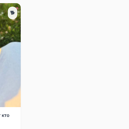
🐕
 кто