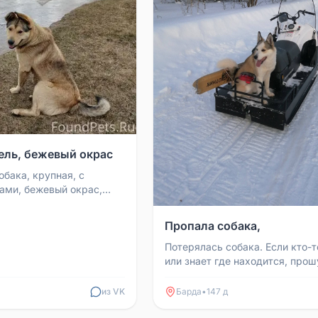
ель, бежевый окрас
обака, крупная, с
ми, бежевый окрас,
ка добрая, улыбчивая.
1579
Пропала собака,
Потерялась собака. Если кто-т
или знает где находится, прош
позвонить по номеру 8902837
или написать в личны...
из VK
Барда
•
147 д