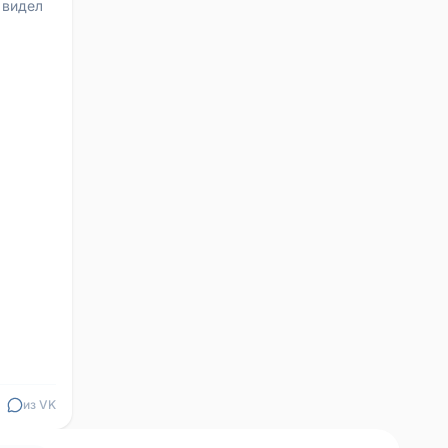
 видел
из VK