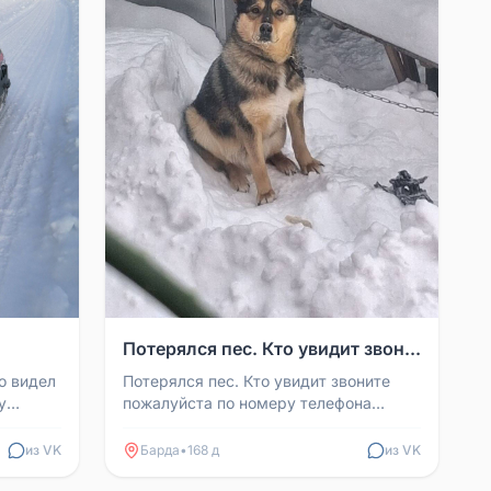
Потерялся пес. Кто увидит звон...
о видел
Потерялся пес. Кто увидит звоните
у
пожалуйста по номеру телефона
2678
89026309522
из VK
Барда
•
168 д
из VK