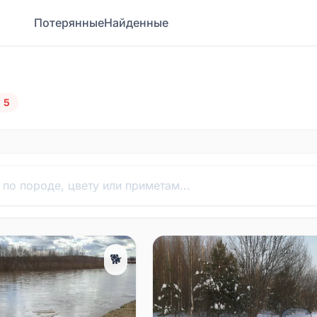
Потерянные
Найденные
5
🐕