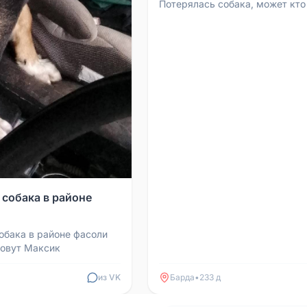
Потерялась собака, может кто
 собака в районе
обака в районе фасоли
зовут Максик
из VK
Барда
•
233 д