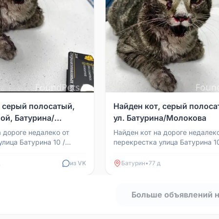
, серый полосатый,
Найден кот, серый полоса
ой, Батурина/
ул. Батурина/Молокова
а дороге недалеко от
Найден кот на дороге недалеко
улица Батурина 10 /
перекрестка улица Батурина 10
05 в 18:30. Сбила
Молокова. 20.05 в 18:30. Сбил
ли в ветклин...
машина. Отнесли в ветклин...
из VK
Батурин
•
77 д
Больше объявлений 