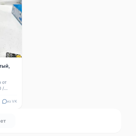
тый,
 от
 /
а
из VK
нет