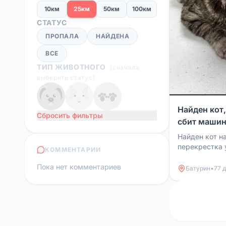
10км
25км
50км
100км
СТАТУС
ПРОПАЛА
НАЙДЕНА
ВСЕ
ТИП ЖИВОТНОГО
(
сначала
выберите статус
)
Найден кот
Сбросить фильтры
сбит машин
Молокова
Найден кот н
перекрестка 
КОММЕНТАРИИ
Молокова. 20.
Пока нет комментариев
машина. Отнес
Батурин
•
77 д