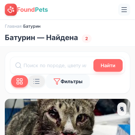
Found
Pets
Главная
›
Батурин
Батурин — Найдена
2
Найти
Фильтры
🐈