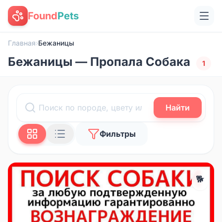
Found
Pets
Главная
›
Бежаницы
Бежаницы — Пропала Собака
1
Найти
Фильтры
🐕