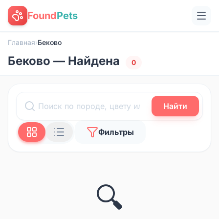
Found
Pets
Главная
›
Беково
Беково — Найдена
0
Найти
Фильтры
🔍