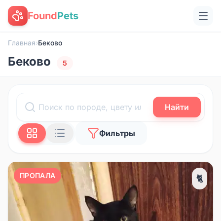
Found
Pets
Главная
›
Беково
Беково
5
Найти
Фильтры
ПРОПАЛА
🐈