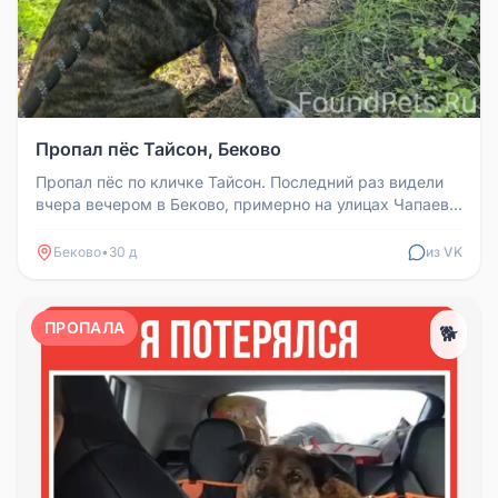
Пропал пёс Тайсон, Беково
Пропал пёс по кличке Тайсон. Последний раз видели
вчера вечером в Беково, примерно на улицах Чапаева,
Вокзальная. На шее...
Беково
•
30 д
из VK
ПРОПАЛА
🐕