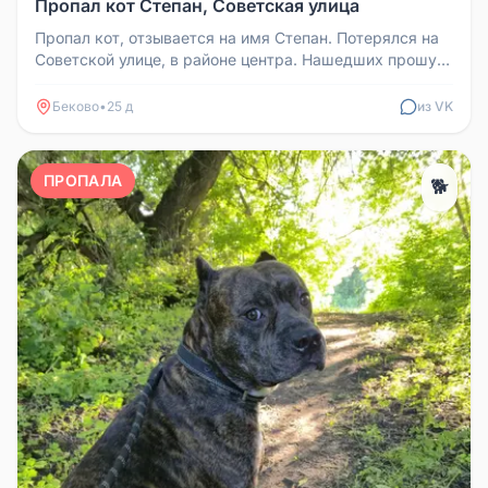
Пропал кот Степан, Советская улица
Пропал кот, отзывается на имя Степан. Потерялся на
Советской улице, в районе центра. Нашедших прошу
вернуть по телефону ...
Беково
•
25 д
из VK
ПРОПАЛА
🐕