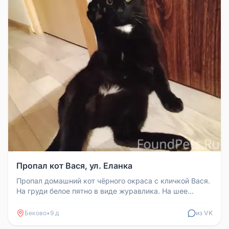
Пропал кот Вася, ул. Еланка
Пропал домашний кот чёрного окраса с кличкой Вася.
На груди белое пятно в виде журавлика. На шее
светящийся белый ошейни...
Беково
•
9 д
из VK