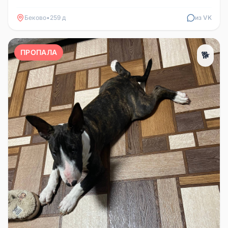
нам из Москвы, пробыв у...
Беково
•
259 д
из VK
ПРОПАЛА
🐕