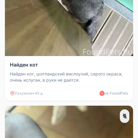
Найден кот
Найден кот, шотландский вислоухий, серого окраса,
очень испуган, в руки не дается.
Разумное
•
45 д
на FoundPets
🐾
🐈