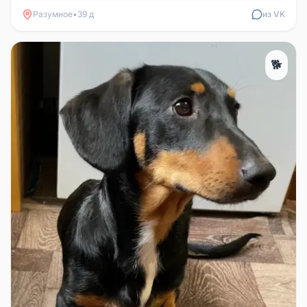
Разумное
•
39 д
из VK
🐕