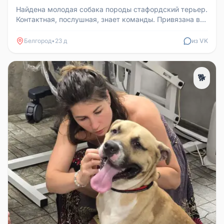
Найдена молодая собака породы стафордский терьер.
Контактная, послушная, знает команды. Привязана в
подъезде с кормом, и...
Белгород
•
23 д
из VK
🐕