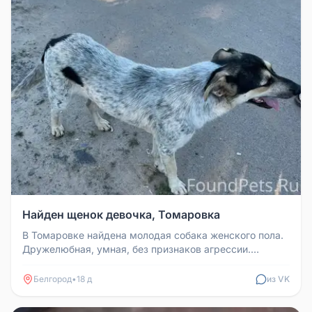
Найден щенок девочка, Томаровка
В Томаровке найдена молодая собака женского пола.
Дружелюбная, умная, без признаков агрессии.
Отлично ладит с детьми, иг...
Белгород
•
18 д
из VK