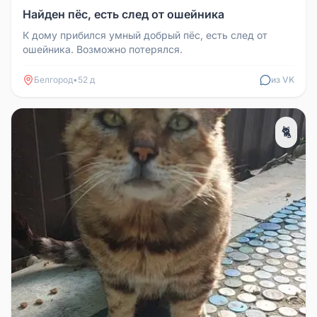
Найден пёс, есть след от ошейника
К дому прибился умный добрый пёс, есть след от
ошейника. Возможно потерялся.
Белгород
•
52 д
из VK
🐈