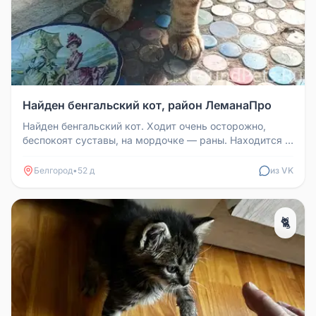
Найден бенгальский кот, район ЛеманаПро
Найден бенгальский кот. Ходит очень осторожно,
беспокоят суставы, на мордочке — раны. Находится в
районе ЛеманаПро. Рядо...
Белгород
•
52 д
из VK
🐈