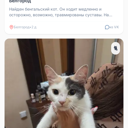
Белгород
Найден бенгальский кот. Он ходит медленно и
осторожно, возможно, травмированы суставы. На
мордочке были раны, их подлечи...
Белгород
•
2 д
из VK
🐈