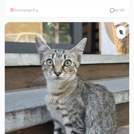
Белгород
•
9 д
из VK
🐈