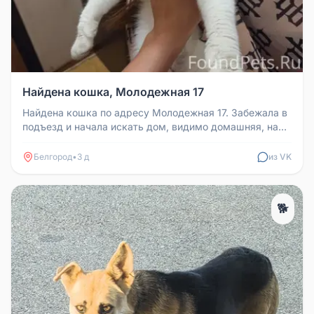
Найдена кошка, Молодежная 17
Найдена кошка по адресу Молодежная 17. Забежала в
подъезд и начала искать дом, видимо домашняя, на
пузике шов от свежей ...
Белгород
•
3 д
из VK
🐕