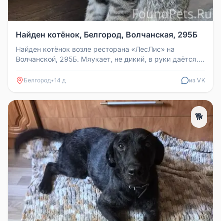
Найден котёнок, Белгород, Волчанская, 295Б
Найден котёнок возле ресторана «ЛесЛис» на
Волчанской, 295Б. Мяукает, не дикий, в руки даётся.
Примерно 3 месяца, мальчи...
Белгород
•
14 д
из VK
🐕