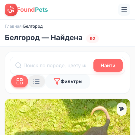
Found
Pets
Главная
›
Белгород
Белгород — Найдена
92
Найти
Фильтры
🐕