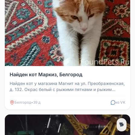
Найден кот Маркиз, Белгород
Найден кот у магазина Магнит на ул. Преображенская,
д. 132. Окрас белый с рыжими пятнами и рыжим
пушистым хвостом. Коту ...
Белгород
•
39 д
из VK
🐕