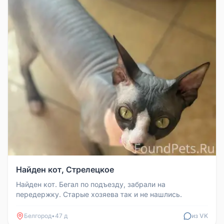
Найден кот, Стрелецкое
Найден кот. Бегал по подъезду, забрали на
передержку. Старые хозяева так и не нашлись.
Белгород
•
47 д
из VK