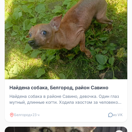
Найдена собака, Белгород, район Савино
Найдена собака в районе Савино, девочка. Один глаз
мутный, длинные когти. Ходила хвостом за человеком.
Взята на передерж...
Белгород
•
23 ч
из VK