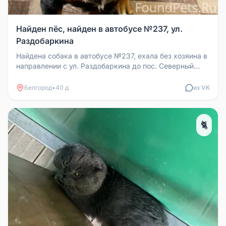
Найден пёс, найден в автобусе №237, ул.
Раздобаркина
Найдена собака в автобусе №237, ехала без хозяина в
направлении с ул. Раздобаркина до пос. Северный
26.06 в 18:40. Там и...
Белгород
•
40 д
из VK
🐈