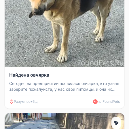
Найдена овчярка
Сегодня на предприятии появилась овчарка, кто узнал
заберите пожалуйста, у нас свои питомцы, и она их
бьёт.
Разумное
•
6 д
на FoundPets
🐾
🐕