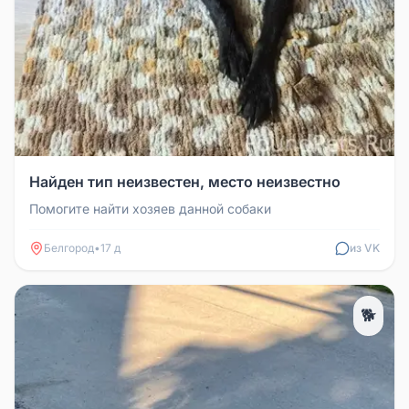
Найден тип неизвестен, место неизвестно
Помогите найти хозяев данной собаки
Белгород
•
17 д
из VK
🐕