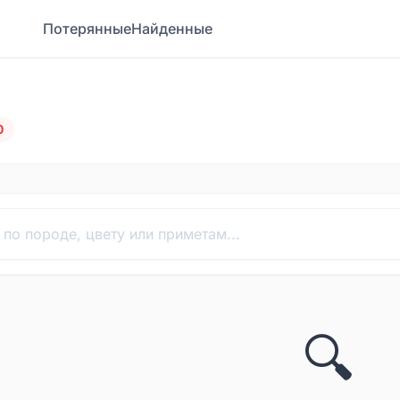
Потерянные
Найденные
0
🔍