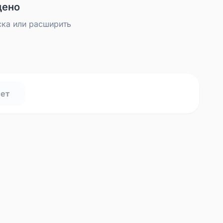
дено
ска или расширить
нет