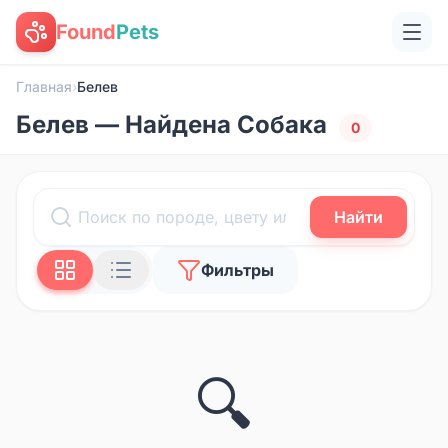
Found
Pets
Главная
›
Белев
Белев — Найдена Собака
0
Найти
Фильтры
🔍