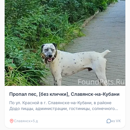
Пропал пес, [без клички], Славянск-на-Кубани
По ул. Красной в г. Славянске-на-Кубани, в районе
Додо пиццы, администрации, гостиницы, солнечного
дома бегает и очень г...
Славянск
•
5 д
из VK