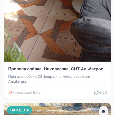
Пропала собака, Николаевка, СНТ Альбатрос
Пропала собака 23 февраля с Николаевке снт
Альбатрос
Николаевка
•
164 д
из VK
НАЙДЕНА
🐕