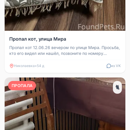
Пропал кот, улица Мира
Пропал кот 12.06.26 вечером по улице Мира. Просьба,
кто его видел или нашёл, позвоните по номеру
89968068787.
Николаевка
•
54 д
из VK
ПРОПАЛА
🐈