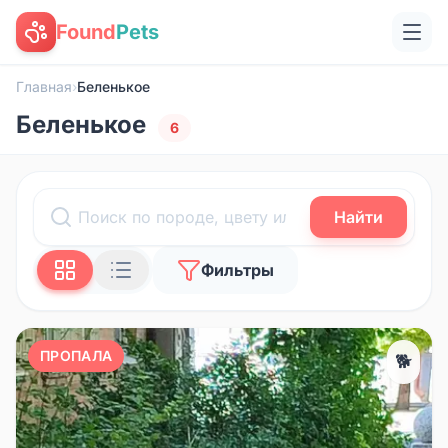
Found
Pets
Главная
›
Беленькое
Беленькое
6
Найти
Фильтры
ПРОПАЛА
🐕