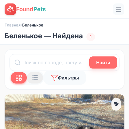
Found
Pets
Главная
›
Беленькое
Беленькое — Найдена
1
Найти
Фильтры
🐕