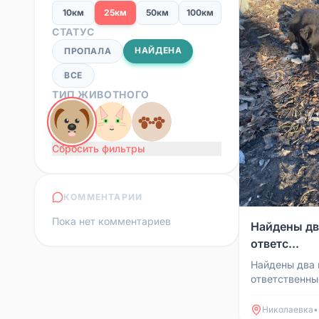
10км
25км
50км
100км
СТАТУС
НАЙДЕНА
ПРОПАЛА
ВСЕ
ТИП ЖИВОТНОГО
Сбросить фильтры
КОММЕНТАРИИ
Пока нет комментариев
Найдены дв
ответс...
Найдены два 
ответственны
найдены в п. 
старого кладб
Николаевка
•