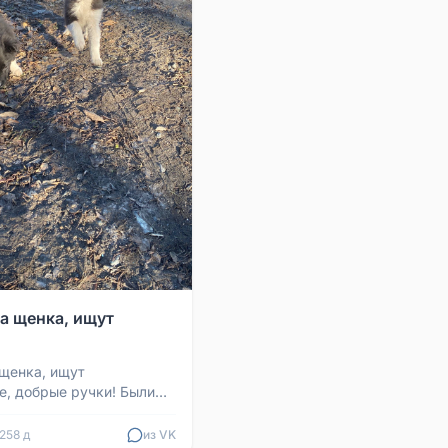
а щенка, ищут
щенка, ищут
е, добрые ручки! Были
Николаевка, возле
ища. Две девочки, ...
258 д
из VK