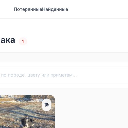
Потерянные
Найденные
бака
1
🐕