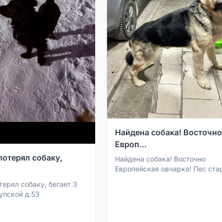
Найдена собака! Восточно
Европ...
потерял собаку,
Найдена собака! Восточно
Европейская овчарка! Пес ста
уже, домашний, контактный! Н
терял собаку, бегает 3
на Мраткино, ул Кооперативная
упской д.53