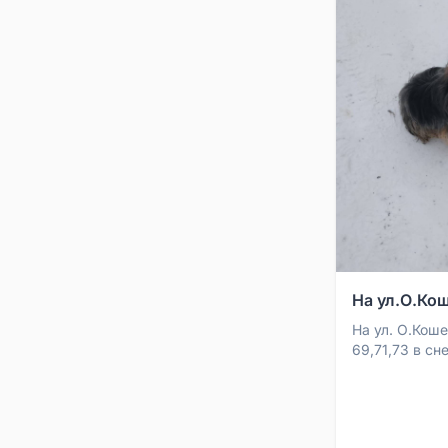
На ул.О.Кош
На ул. О.Кош
69,71,73 в с
собачка. Похо
ошейником. Фо