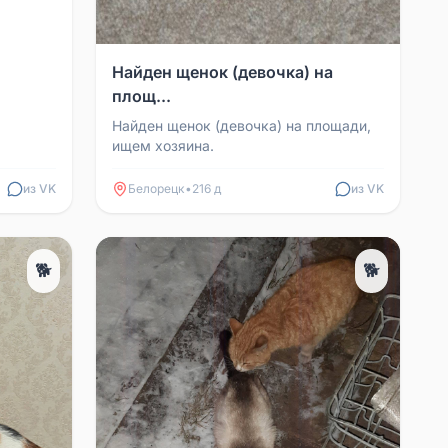
Найден щенок (девочка) на
площ...
Найден щенок (девочка) на площади,
ищем хозяина.
из VK
Белорецк
•
216 д
из VK
🐕
🐕