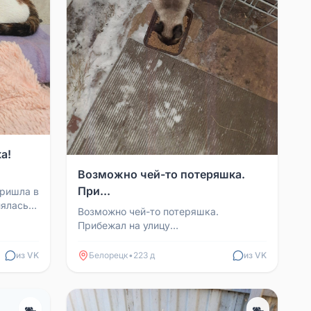
а!
Возможно чей-то потеряшка.
При...
Пришла в
нялась
Возможно чей-то потеряшка.
нная,
Прибежал на улицу
Интернациональная 27. Очень
ласковый. Приютить ни постоянно ни
из VK
Белорецк
•
223 д
из VK
временно не ...