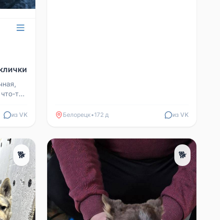
 клички
чная,
 что-то
из VK
Белорецк
•
172 д
из VK
🐕
🐕