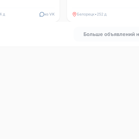
4 д
из VK
Белорецк
•
252 д
Больше объявлений 