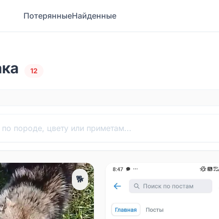
Потерянные
Найденные
ака
12
🐕