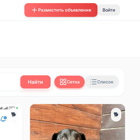
Разместить объявление
Войти
Найти
Сетка
Список
🐕
🐕