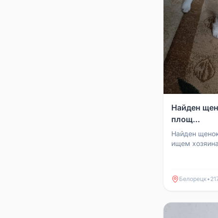
Найден щен
площ...
Найден щенок
ищем хозяина
Белорецк
•
21