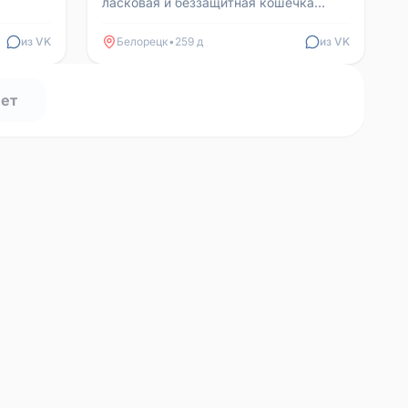
ласковая и беззащитная кошечка
появилась недавно во дворе, может
кто-нибудь потерял? Вче...
из VK
Белорецк
•
259 д
из VK
нет