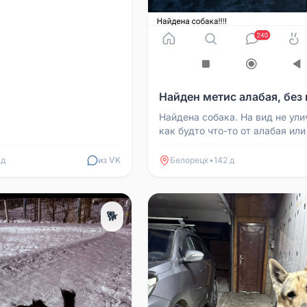
Найден метис алабая, без
Найдена собака. На вид не ули
как будто что-то от алабая или
подобное.
 д
из VK
Белорецк
•
142 д
🐕