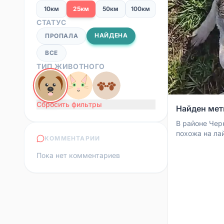
10км
25км
50км
100км
СТАТУС
НАЙДЕНА
ПРОПАЛА
ВСЕ
ТИП ЖИВОТНОГО
Сбросить фильтры
Найден мет
В районе Чер
похожа на лай
КОММЕНТАРИИ
Собака лежал
нашедшего че
Пока нет комментариев