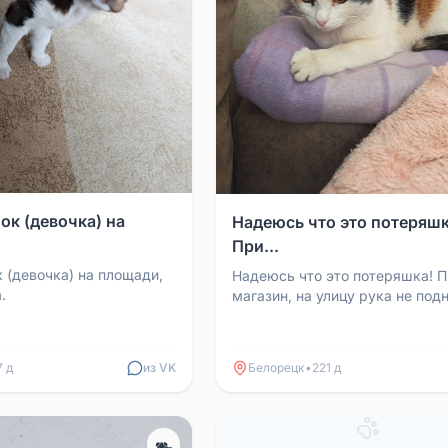
ок (девочка) на
Надеюсь что это потеряшк
При...
 (девочка) на площади,
Надеюсь что это потеряшка! 
.
магазин, на улицу рука не под
выкинуть. Кошка чистая, упита
социализирова...
7 д
из VK
Белорецк
•
221 д