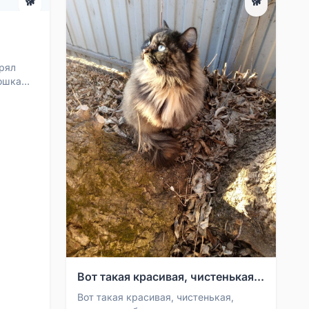
🐕
🐕
рял
кошка
ы,
Вот такая красивая, чистенькая...
Вот такая красивая, чистенькая,