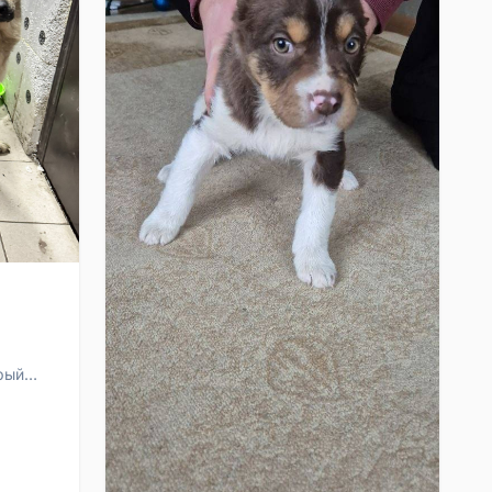
рый
айден
...