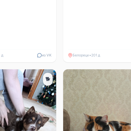
1 д
из VK
Белорецк
•
201 д
🐕