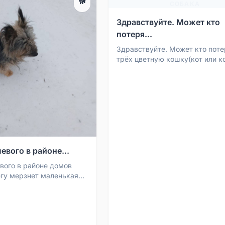
🐕
СОБАКА
Здравствуйте. Может кто
потеря...
Здравствуйте. Может кто поте
трёх цветную кошку(кот или 
ещё не знаю). Есть старые ран
возможно нападали собак...
евого в районе...
евого в районе домов
негу мерзнет маленькая
жа по фото на Йорка, с
то ...