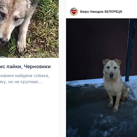
ис лайки, Черновики
новики найдена собака,
ку, но не крупная.
а в канаве. Сейчас она у
лове...