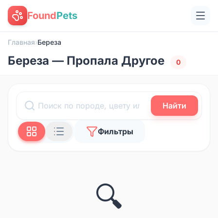
Found
Pets
Главная
›
Береза
Береза — Пропала Другое
0
Найти
Фильтры
🔍