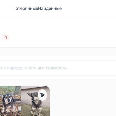
Потерянные
Найденные
1
🐕