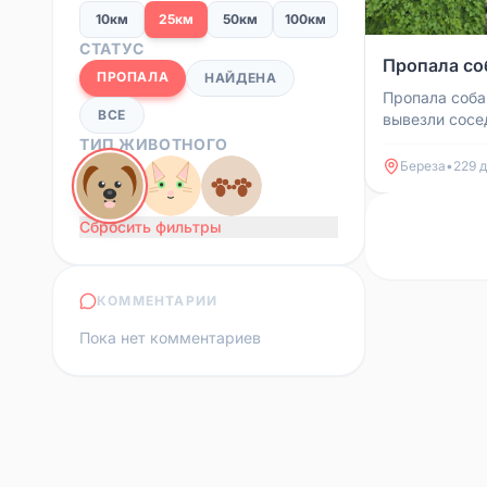
10км
25км
50км
100км
СТАТУС
Пропала соб
ПРОПАЛА
НАЙДЕНА
Пропала соба
ВСЕ
вывезли сосе
видели в райо
ТИП ЖИВОТНОГО
утра в понеде
Береза
•
229 д
Сбросить фильтры
КОММЕНТАРИИ
Пока нет комментариев