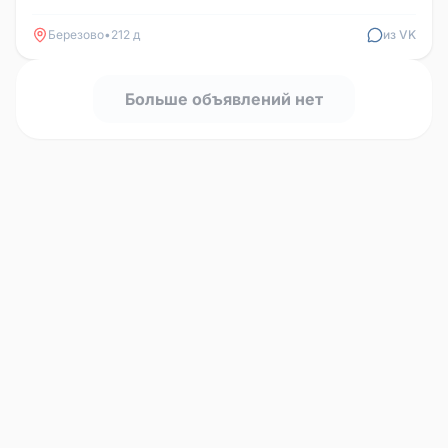
пишите 89044511274 в люб...
Березово
•
212 д
из VK
Больше объявлений нет