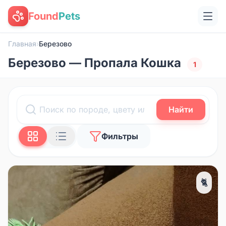
Found
Pets
Главная
›
Березово
Березово — Пропала Кошка
1
Найти
Фильтры
🐈