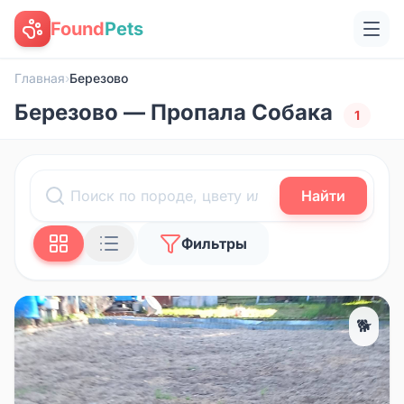
Found
Pets
Главная
›
Березово
Березово — Пропала Собака
1
Найти
Фильтры
🐕