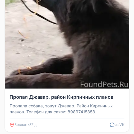
Пропал Джавар, район Кирпичных планов
Пропала собака, зовут Джавар. Район Кирпичных
планов. Телефон для связи: 89897415858.
Беслан
•
87 д
из VK