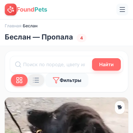
Found
Pets
Главная
›
Беслан
Беслан — Пропала
4
Найти
Фильтры
🐕