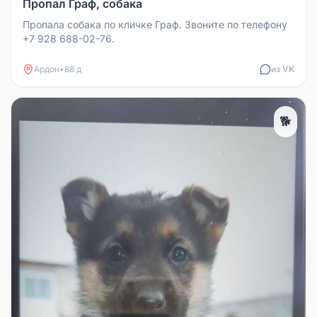
Пропал Граф, собака
Пропала собака по кличке Граф. Звоните по телефону
+7 928 688-02-76.
Ардон
•
88 д
из VK
🐕