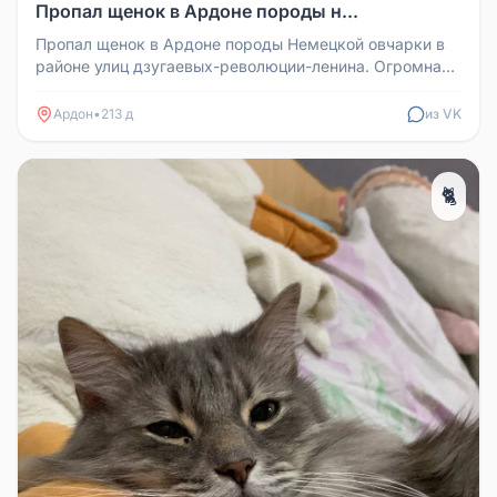
Пропал щенок в Ардоне породы н...
Пропал щенок в Ардоне породы Немецкой овчарки в
районе улиц дзугаевых-революции-ленина. Огромная
просьба вернуть За возн...
Ардон
•
213 д
из VK
🐈