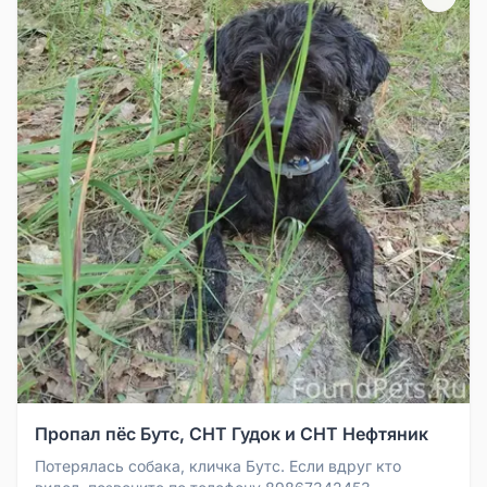
Пропал пёс Бутс, СНТ Гудок и СНТ Нефтяник
Потерялась собака, кличка Бутс. Если вдруг кто