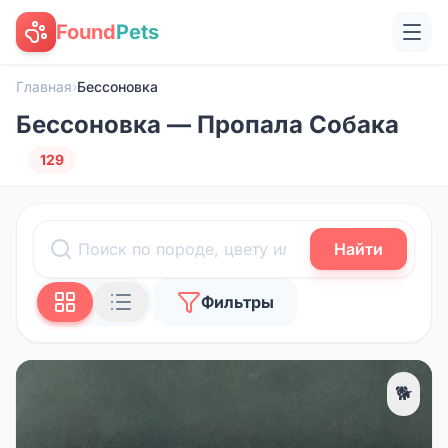
Found
Pets
Главная
›
Бессоновка
Бессоновка — Пропала Собака
129
Найти
Фильтры
🐕