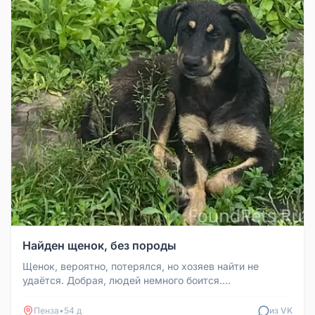
Найден щенок, без породы
Щенок, вероятно, потерялся, но хозяев найти не
удаётся. Добрая, людей немного боится.
Ориентировочный возраст — примерно...
Пенза
•
54 д
из VK