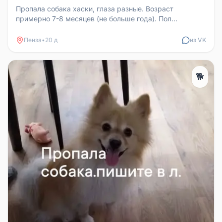
Пропала собака хаски, глаза разные. Возраст
примерно 7-8 месяцев (не больше года). Пол
неизвестен, предположительно маль...
Пенза
•
20 д
из VK
🐕