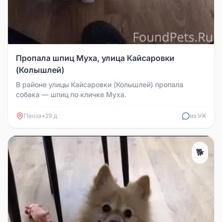
Пропала шпиц Муха, улица Кайсаровки
(Колышлей)
В районе улицы Кайсаровки (Колышлей) пропала
собака — шпиц по кличке Муха.
Пенза
•
29 д
из VK
🐕