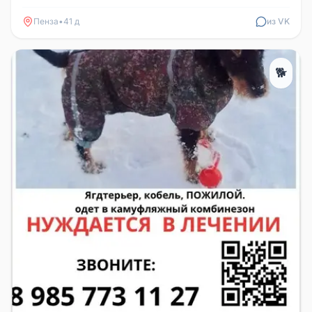
выгоревшая в коричнету. Морда...
Пенза
•
41 д
из VK
🐕