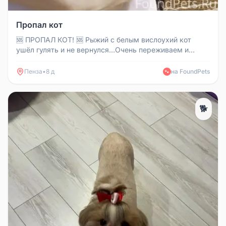
Пропал кот
🆘 ПРОПАЛ КОТ! 🆘 Рыжий с белым вислоухий кот
ушёл гулять и не вернулся…Очень переживаем и
просим вашей помощи! 🔹 Кл...
Пенза
•
8 д
на FoundPets
🐾
🐕