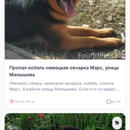
Пропал кобель немецкая овчарка Марс, улица
Малышева
Убежала собака, немецкая овчарка, кобель, кличка
Марс. В районе улицы Малышева. Если кто-то видел,
прошу сообщить по тел...
Пенза
•
40 д
из VK
🐕