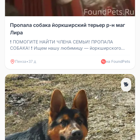
Пропала собака йоркширский терьер р-н маг
Лира
❗️ ПОМОГИТЕ НАЙТИ ЧЛЕНА СЕМЬИ! ПРОПАЛА
СОБАКА! ❗️ Ищем нашу любимицу — йоркширского
терьера по кличке Уня. 📍 Место пр...
Пенза
•
37 д
на FoundPets
🐾
🐕