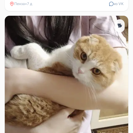
Пенза
•
7 д
из VK
🐕