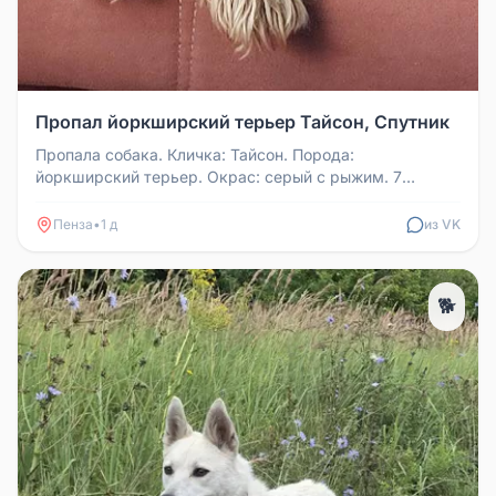
Пропал йоркширский терьер Тайсон, Спутник
Пропала собака. Кличка: Тайсон. Порода:
йоркширский терьер. Окрас: серый с рыжим. 7
августа, утром в Спутнике резко убеж...
Пенза
•
1 д
из VK
🐕