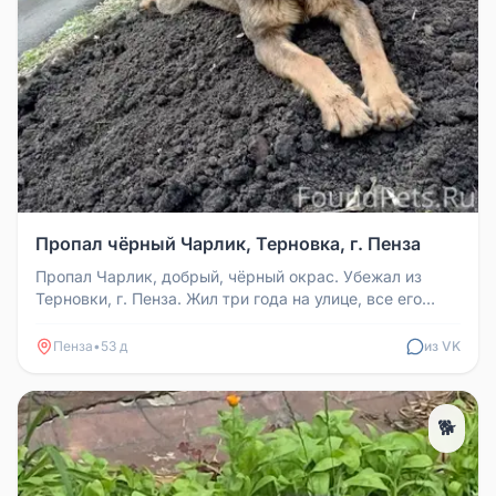
Пропал чёрный Чарлик, Терновка, г. Пенза
Пропал Чарлик, добрый, чёрный окрас. Убежал из
Терновки, г. Пенза. Жил три года на улице, все его
любили и кормили. Прос...
Пенза
•
53 д
из VK
🐕