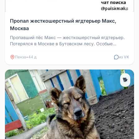
Пропал жесткошерстный ягдтерьер Макс,
Москва
Пропавший пёс Макс — жесткошерстный ягдтерьер.
Потерялся в Москве в Бутовском лесу. Особые
приметы: шрам на носу, выраже...
Пенза
•
44 д
из VK
🐕