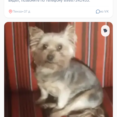
видел, позвоните по телефону 89867342453.
Пенза
•
37 д
из VK
🐕