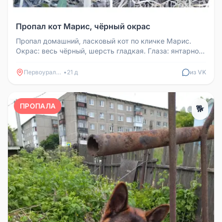
Пропал кот Марис, чёрный окрас
Пропал домашний, ласковый кот по кличке Марис.
Окрас: весь чёрный, шерсть гладкая. Глаза: янтарно-
жёлтого цвета. Если вд...
Первоуральск
•
21 д
из VK
ПРОПАЛА
🐕