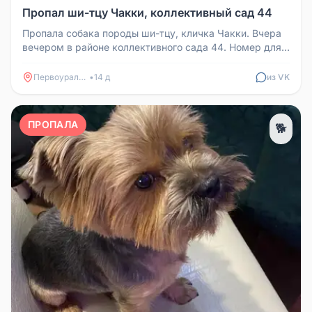
Пропал ши-тцу Чакки, коллективный сад 44
Пропала собака породы ши-тцу, кличка Чакки. Вчера
вечером в районе коллективного сада 44. Номер для
связи +79126127035 Т...
Первоуральск
•
14 д
из VK
ПРОПАЛА
🐕