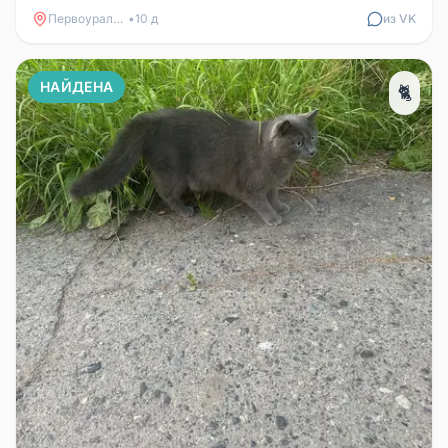
Первоуральск
•
10 д
из VK
НАЙДЕНА
🐈