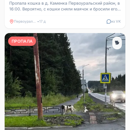
Пропала кошка в д. Каменка Первоуральский район, в
16:00. Вероятно, с кошки сняли маячок и бросили его в
кусты рядом с в...
Первоуральск
•
17 д
из VK
ПРОПАЛА
🐕