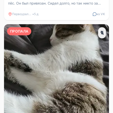
пёс. Он был привязан. Сидел долго, но так никто за
ним и не вернулся...
Первоуральск
•
5 д
из VK
ПРОПАЛА
🐈