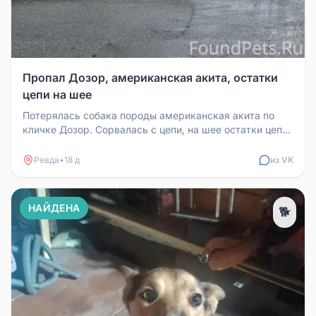
Пропал Дозор, американская акита, остатки
цепи на шее
Потерялась собака породы американская акита по
кличке Дозор. Сорвалась с цепи, на шее остатки цепи.
Просьба, кто владеет...
Ревда
•
18 д
из VK
НАЙДЕНА
🐕