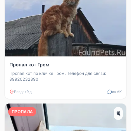
Пропал кот Гром
Пропал кот по кличке Гром. Телефон для связи:
89920232890
Ревда
•
9 д
из VK
ПРОПАЛА
🐈