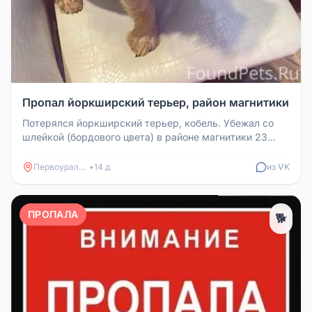
Пропал йоркширский терьер, район магнитики
Потерялся йоркширский терьер, кобель. Убежал со
шлейкой (бордового цвета) в районе магнитики 23
июля. Взрослый пес, не с...
Первоуральск
•
14 д
из VK
ПРОПАЛА
🐕