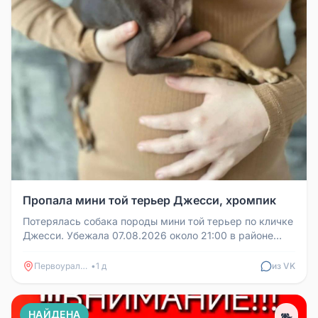
Пропала мини той терьер Джесси, хромпик
Потерялась собака породы мини той терьер по кличке
Джесси. Убежала 07.08.2026 около 21:00 в районе
хромпика на улице Хим...
Первоуральск
•
1 д
из VK
НАЙДЕНА