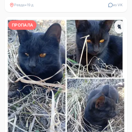
Ревда
•
19 д
из VK
ПРОПАЛА
🐈