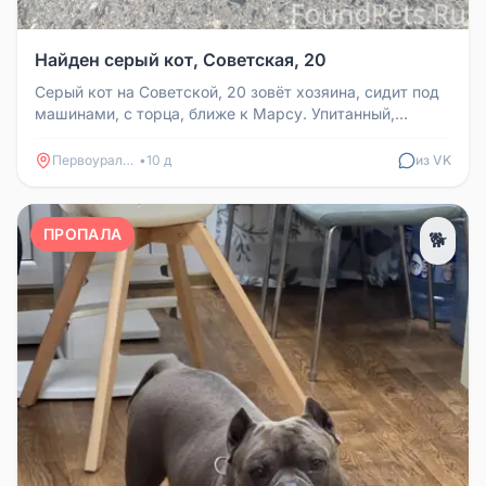
Найден серый кот, Советская, 20
Серый кот на Советской, 20 зовёт хозяина, сидит под
машинами, с торца, ближе к Марсу. Упитанный,
чистый, ухоженный.
Первоуральск
•
10 д
из VK
ПРОПАЛА
🐕