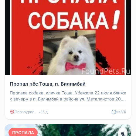
Пропал пёс Тоша, п. Билимбай
Пропала собака, кличка Тоша. Убежала 22 июля ближе
к вечеру в п. Билимбай в районе ул. Металлистов 20.
Пёсик к чужим не ...
Первоуральск
•
15 д
из VK
ПРОПАЛА
🐈