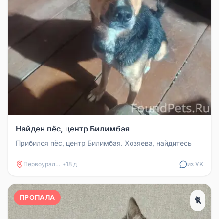
Найден пёс, центр Билимбая
Прибился пёс, центр Билимбая. Хозяева, найдитесь
Первоуральск
•
18 д
из VK
ПРОПАЛА
🐈