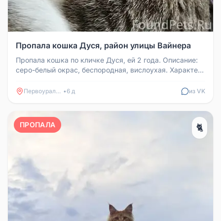
Пропала кошка Дуся, район улицы Вайнера
Пропала кошка по кличке Дуся, ей 2 года. Описание:
серо-белый окрас, беспородная, вислоухая. Характер:
ласковая, разгово...
Первоуральск
•
6 д
из VK
ПРОПАЛА
🐈