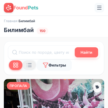
Found
Pets
Главная
›
Билимбай
Билимбай
150
Найти
Фильтры
ПРОПАЛА
🐕