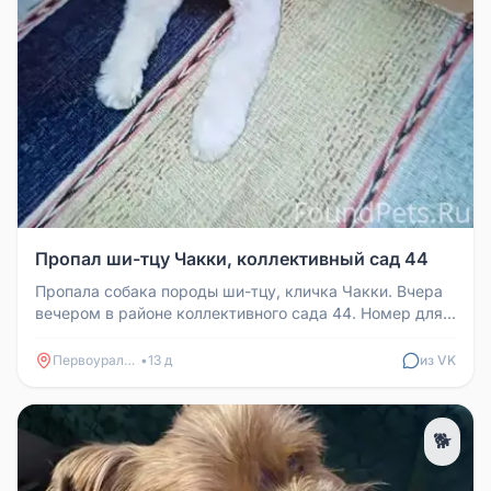
Пропал ши-тцу Чакки, коллективный сад 44
Пропала собака породы ши-тцу, кличка Чакки. Вчера
вечером в районе коллективного сада 44. Номер для
связи +79126127035 Т...
Первоуральск
•
13 д
из VK
🐕