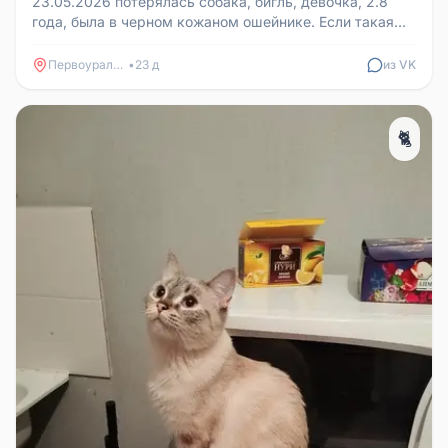
23.05.2026 потерялась собака, бигль, девочка, 2.8
года, была в черном кожаном ошейнике. Если такая
собачка появилась у в...
Первоуральск
•
23 д
из VK
🐈