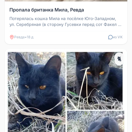
Пропала британка Мила, Ревда
Потерялась кошка Мила на посёлке Юго-Западном,
ул. Серебряная (в сторону Гусевки перед сот Факел и
сот Заря-4). Кошка бр...
Ревда
•
18 д
из VK
🐈