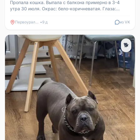
Пропала кошка. Выпала с балкона примерно в 3-4
утра 30 июля. Окрас: бело-коричневатая. Глаза:
зелёные. Кошечка немного п...
Первоуральск
•
9 д
из VK
🐕