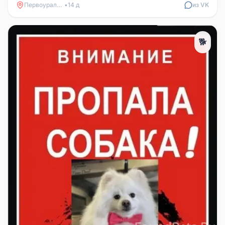
Первоуральск
•
14 д
из VK
🐕