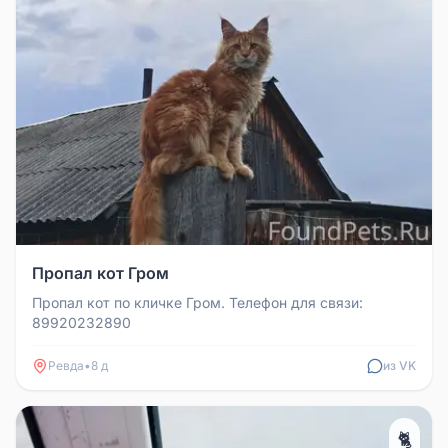
Пропал кот Гром
Пропал кот по кличке Гром. Телефон для связи:
89920232890
Ревда
•
8 д
из VK
🐈