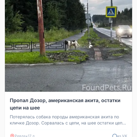
Пропал Дозор, американская акита, остатки
цепи на шее
Потерялась собака породы американская акита по
кличке Дозор. Сорвалась с цепи, на шее остатки цепи.
Просьба, кто владеет...
Ревда
•
17 д
из VK