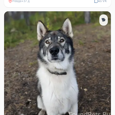
Ревда
•
37 д
из VK
🐕