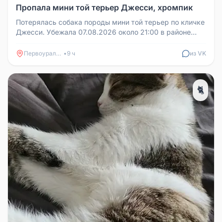
Пропала мини той терьер Джесси, хромпик
Потерялась собака породы мини той терьер по кличке
Джесси. Убежала 07.08.2026 около 21:00 в районе
хромпика на улице Хим...
Первоуральск
•
9 ч
из VK
🐈