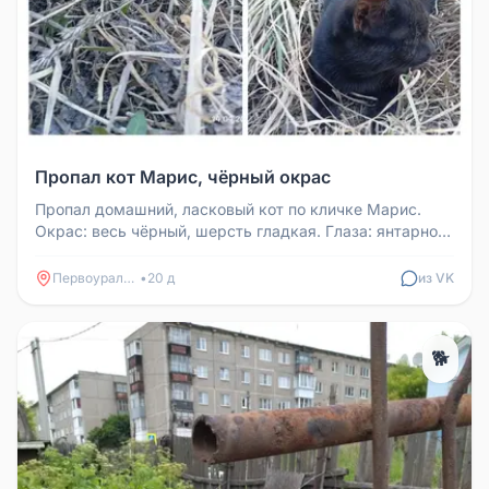
Пропал кот Марис, чёрный окрас
Пропал домашний, ласковый кот по кличке Марис.
Окрас: весь чёрный, шерсть гладкая. Глаза: янтарно-
жёлтого цвета. Если вд...
Первоуральск
•
20 д
из VK
🐕