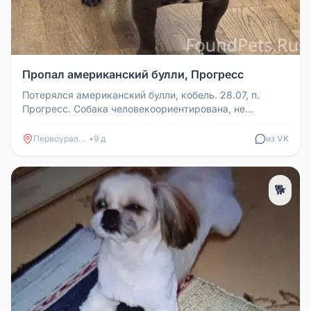
Пропал американский булли, Прогресс
Потерялся американский булли, кобель. 28.07, п.
Прогресс. Собака человекоориентирована, не
агрессивна. Нашедшему вознагр...
Первоуральск
•
9 д
из VK
🐕