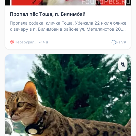
Пропал пёс Тоша, п. Билимбай
Пропала собака, кличка Тоша. Убежала 22 июля ближе
к вечеру в п. Билимбай в районе ул. Металлистов 20.
Пёсик к чужим не ...
Первоуральск
•
14 д
из VK
🐈