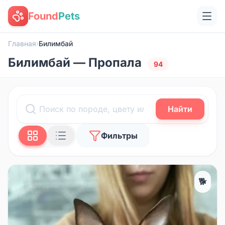
Found
Pets
Главная
›
Билимбай
Билимбай — Пропала
94
Найти
Фильтры
🐕