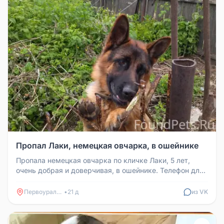
Пропал Лаки, немецкая овчарка, в ошейнике
Пропала немецкая овчарка по кличке Лаки, 5 лет,
очень добрая и доверчивая, в ошейнике. Телефон для
связи: 89536033832
Первоуральск
•
21 д
из VK