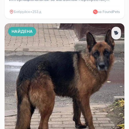
скорее всего молодая, с ошейником, пугл...
Бобруйск
•
253 д
на FoundPets
🐾
НАЙДЕНА
🐕