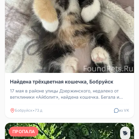
Найдена трёхцветная кошечка, Бобруйск
17 мая в районе улицы Дзержинского, недалеко от
ветклиники «Айболит», найдена кошечка. Бегала и
плакала на проезжей част...
Бобруйск
•
73 д
из VK
ПРОПАЛА
🐕