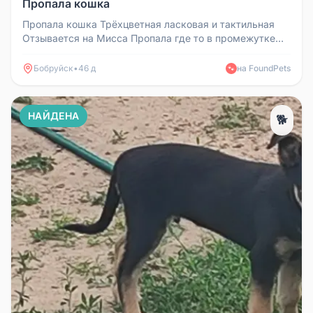
Пропала кошка
Пропала кошка Трёхцветная ласковая и тактильная
Отзывается на Мисса Пропала где то в промежутке
22:45 .Ульяновская 74Б...
Бобруйск
•
46 д
на FoundPets
🐾
НАЙДЕНА
🐕