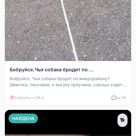
Бобруйск.Чья собака бродит по ...
Бобруйск. Чья собака бродит по микрорайону?
Девочка, ласковая, к выгулу приучена, хорошо ходит
на поводке. Хозяин найдис...
Бобруйск
•
238 д
из VK
НАЙДЕНА
🐕