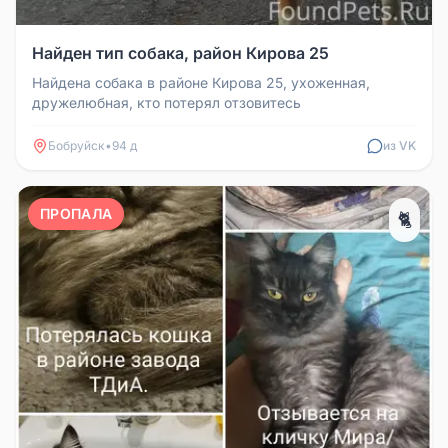
Найден тип собака, район Кирова 25
Найдена собака в районе Кирова 25, ухоженная,
дружелюбная, кто потерял отзовитесь
Бобруйск
•
94 д
из VK
ПРОПАЛА
🐈