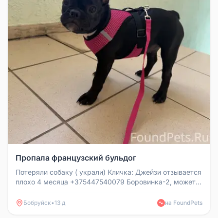
Пропала французский бульдог
Потеряли собаку ( украли) Кличка: Джейзи отзывается
плохо 4 месяца +375447540079 Боровинка-2, может
уже и в городе Был...
Бобруйск
•
13 д
на FoundPets
🐾