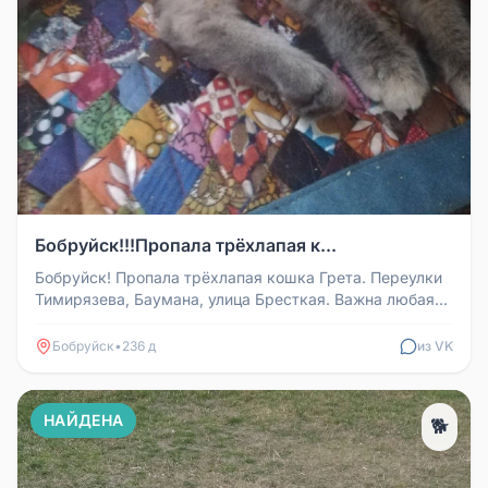
Бобруйск!!!Пропала трёхлапая к...
Бобруйск! Пропала трёхлапая кошка Грета. Переулки
Тимирязева, Баумана, улица Бресткая. Важна любая
информация. Звоните в...
Бобруйск
•
236 д
из VK
НАЙДЕНА
🐕