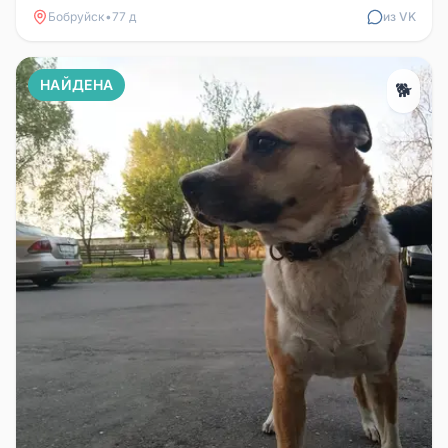
Бобруйск
•
77 д
из VK
НАЙДЕНА
🐕