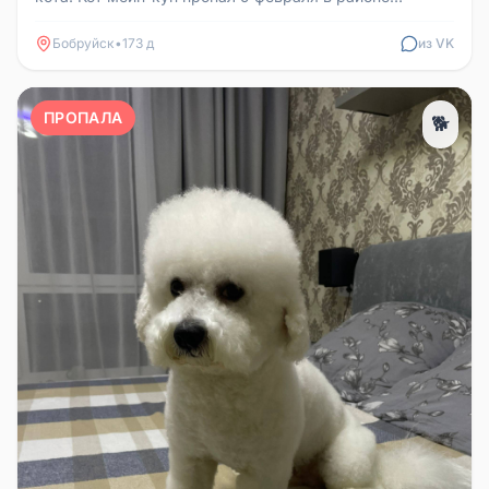
городской больницы! Кот ну...
Бобруйск
•
173 д
из VK
ПРОПАЛА
🐕