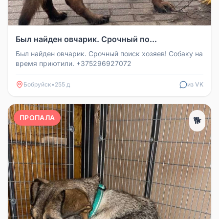
Был найден овчарик. Срочный по...
Был найден овчарик. Срочный поиск хозяев! Собаку на
время приютили. +375296927072
Бобруйск
•
255 д
из VK
ПРОПАЛА
🐕