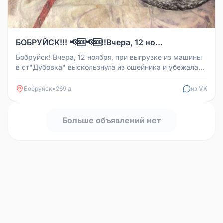
БОБРУЙСК!!! 📢🆘📢🆘‼️Вчера, 12 но...
Бобруйск! Вчера, 12 ноября, при выгрузке из машины
в ст"Дубовка" выскользнула из ошейника и убежала
собака девочка, кото...
Бобруйск
•
269 д
из VK
Больше объявлений нет