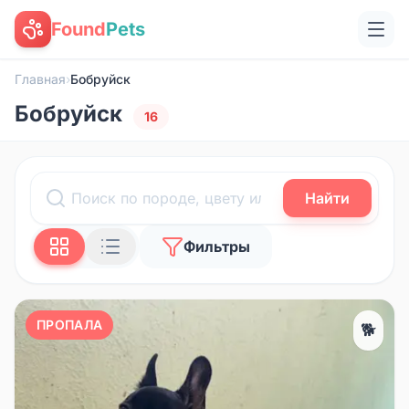
Found
Pets
Главная
›
Бобруйск
Бобруйск
16
Найти
Фильтры
ПРОПАЛА
🐕