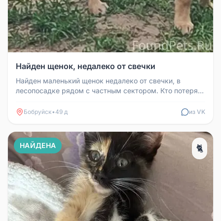
Найден щенок, недалеко от свечки
Найден маленький щенок недалеко от свечки, в
лесопосадке рядом с частным сектором. Кто потерял,
отзовитесь. +37525657863...
Бобруйск
•
49 д
из VK
НАЙДЕНА
🐈