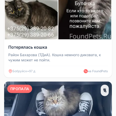
Потерялась кошка
Район Бахарова (ТДиА). Кошка немного диковата, к
чужим может не пойти.
Бобруйск
•
97 д
на FoundPets
🐾
ПРОПАЛА
🐈