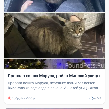
Пропала кошка Маруся, район Минской улицы
Пропала кошка Маруся, передние лапки без когтей.
Выбежала из подъезда в районе Минской улицы около
дома 91. Если кто вид...
Бобруйск
•
100 д
из VK