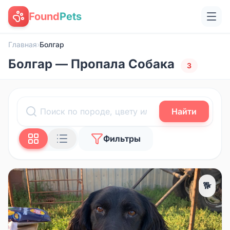
Found
Pets
Главная
›
Болгар
Болгар — Пропала Собака
3
Найти
Фильтры
🐕