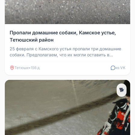
Пропали домашние собаки, Камское устье,
Тетюшский район
25 февраля с Камского устья пропали три домашние
собаки. Предполагаем, что их могли оставить в
деревнях Тетюшского район...
Тетюши
•
156 д
из VK
🐕