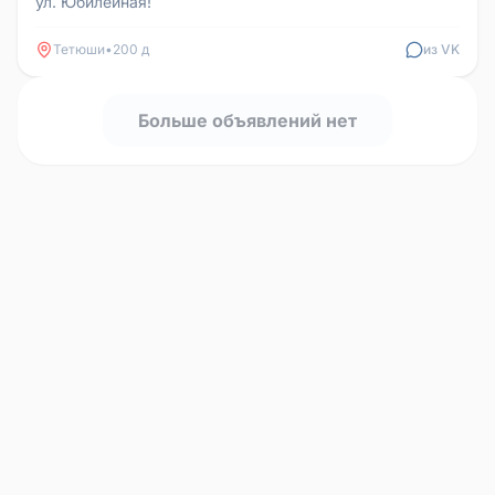
ул. Юбилейная!
Тетюши
•
200 д
из VK
Больше объявлений нет