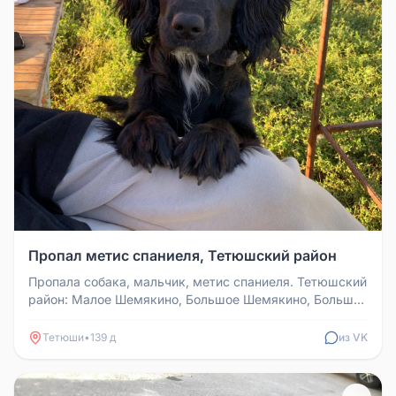
Пропал метис спаниеля, Тетюшский район
Пропала собака, мальчик, метис спаниеля. Тетюшский
район: Малое Шемякино, Большое Шемякино, Большое
Бисярино, Большая Ту...
Тетюши
•
139 д
из VK