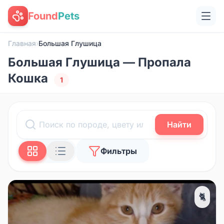
Found
Pets
Главная
›
Большая Глушица
Большая Глушица — Пропала
Кошка
1
Найти
Фильтры
🐈