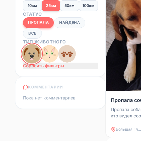
10км
25км
50км
100км
СТАТУС
ПРОПАЛА
НАЙДЕНА
ВСЕ
ТИП ЖИВОТНОГО
Сбросить фильтры
КОММЕНТАРИИ
Пока нет комментариев
Пропала соб
Пропала соба
кто видел соо
89277271364
Большая Глушица