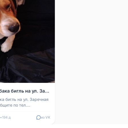
ака бигль на ул. За...
ка бигль на ул. Заречная
бщите по тел.
•
194 д
из VK