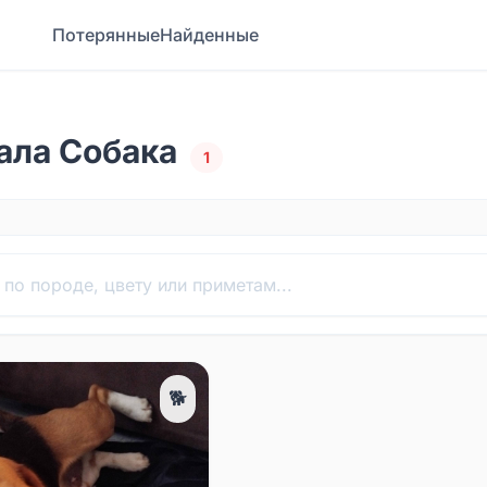
Потерянные
Найденные
ала Собака
1
🐕