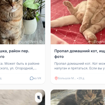
шка, район пер.
Пропал домашний кот, ищ
го
фото
а. Может быть в районе
Пропал домашний кот. Кот мо
кого, ул. Огородной,
напуган и прятаться. Если вы 
Урицкого. Если кто-то
кота, похожего по фото, пожал
пожа...
свяжитесь с...
 д
из VK
Большое Мурашкино
•
29 д
🐈