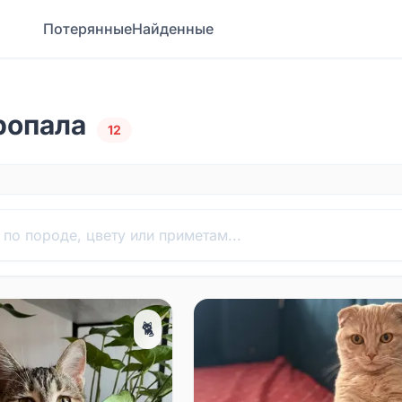
Потерянные
Найденные
ропала
12
🐈