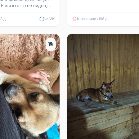
Если кто-то её видел,
ба позвонить по тел. :
и...
68 д
из VK
Княгинино
•
196 д
🐕