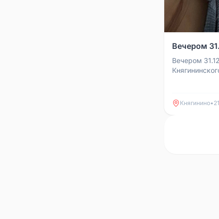
Вечером 31.1
Вечером 31.12
Княгининског
вышел погуля
пожалуйста по
Княгинино
•
2