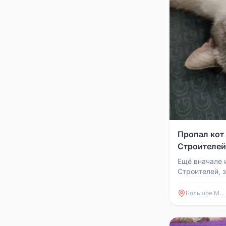
Пропал кот
Строителей
Ещё вначале 
Строителей, 
месяц, если к
забрал себе, т
Большое Мурашкино