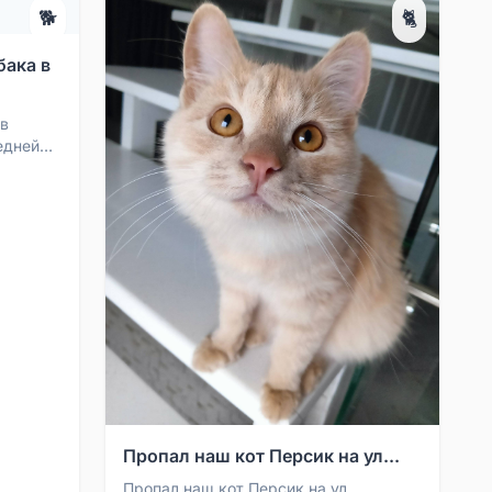
🐕
🐈
бака в
 в
едней
ой
Пропал наш кот Персик на ул...
Пропал наш кот Персик на ул