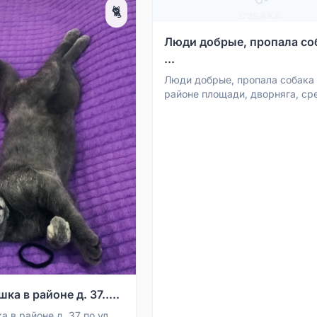
🐈
СОБАКА
Люди добрые, пропала со
...
Люди добрые, пропала собака
районе площади, дворняга, ср
высоты, рыжего цвета, с жёлт
биркой на ухе и зеленым о...
ка в районе д. 37.....
 в районе д. 37 по ул.