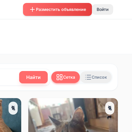
Разместить объявление
Войти
Найти
Сетка
Список
🐈
🐈