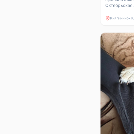
Октябрьская. 
большая прось
89506228749 
Княгинино
•
1