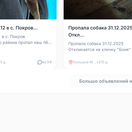
2 в с. Покров...
Пропала собака 31.12.202
Откл...
 в с. Покров
о района пропал наш пёс,
Пропала собака 31.12.2025
ть и не вернулся
Откликается на кличку "Боня"
могите с поиска...
находится в с. Холязино, но м
убежать и в Большое Мураш...
15 д
из VK
Большое Мурашкино
•
215 д
Больше объявлений 