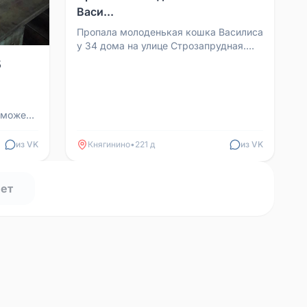
Васи...
Пропала молоденькая кошка Василиса
у 34 дома на улице Строзапрудная.
Надеюсь, если кто-то увидит, не
5
пройдёт мимо и даст...
 может
огла
из VK
Княгинино
•
221 д
из VK
нет