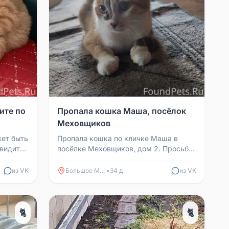
ите по
Пропала кошка Маша, посёлок
Меховщиков
жет быть
Пропала кошка по кличке Маша в
увидите
посёлке Меховщиков, дом 2. Просьба
уйста,
звонить по номеру телефона
+79087674589 (Ксения).
из VK
Большое Мурашкино
•
34 д
из VK
🐈
🐈