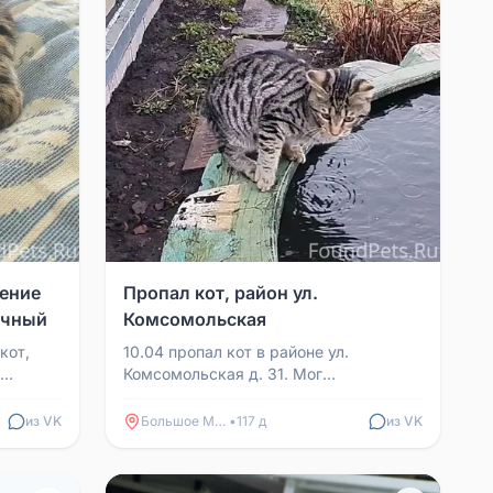
чение
Пропал кот, район ул.
ичный
Комсомольская
кот,
10.04 пропал кот в районе ул.
Комсомольская д. 31. Мог
.
переубеждать на соседние улицы.
..
Просьба сообщить или вернуть за в...
из VK
Большое Мурашкино
•
117 д
из VK