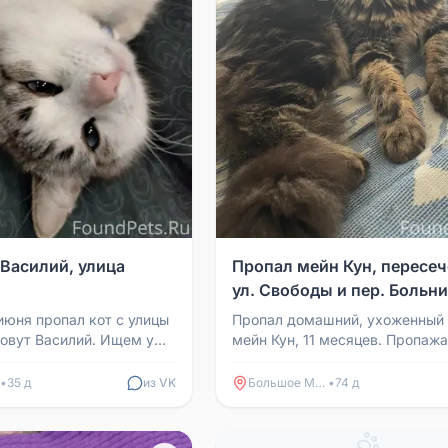
 Василий, улица
Пропал мейн Кун, пересе
ул. Свободы и пер. Больн
июня пропал кот с улицы
Пропал домашний, ухоженный 
зовут Василий. Ищем уже
мейн Кун, 11 месяцев. Пропажа
то-то видел его или
обнаружена на пересечении ул
о...
Свободы и пер. Больничный. И.
•
35 д
из VK
Большое Мурашкино
•
74 д