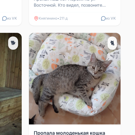
Восточной. Кто видел, позвоните
пожалуйста по номеру телефона
89503798495
из VK
Княгинино
•
211 д
из VK
🐕
🐈
Пропала молоденькая кошка