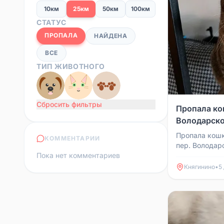
10км
25км
50км
100км
СТАТУС
ПРОПАЛА
НАЙДЕНА
ВСЕ
ТИП ЖИВОТНОГО
Сбросить фильтры
Пропала ко
Володарско
Пропала кошк
КОММЕНТАРИИ
пер. Володарс
Пока нет комментариев
Молодёжной, 
видел, дайте 
Княгинино
•
5