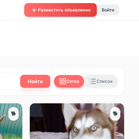
Разместить объявление
Войти
Найти
Сетка
Список
🐕
🐕