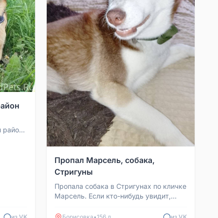
район
 район,
олагаете
Пропал Марсель, собака,
Стригуны
Пропала собака в Стригунах по кличке
Марсель. Если кто-нибудь увидит,
придержите, пожалуйста, я сразу
заберу. Вознагражд...
из VK
Борисовка
•
156 д
из VK