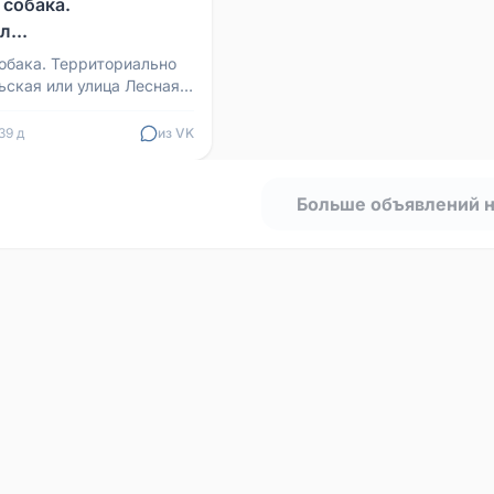
 собака.
...
обака. Территориально
ьская или улица Лесная.
ел прошу сообщите
39 д
из VK
Больше объявлений 