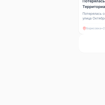
Потерялась
Территориал
Потерялась с
улица Октябр
Всем кто вид
пожалуйста.
Борисовка
•
2