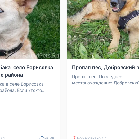
бака, село Борисовка
Пропал пес, Добровский 
о района
Пропал пес. Последнее
местонахождение: Добровский
ка в селе Борисовка
село Борисовка. Если Вы расп
района. Если кто-то
любой информацией о его ме...
ет о её
нии, позвоните по
6 д
из VK
Борисовка
•
37 д