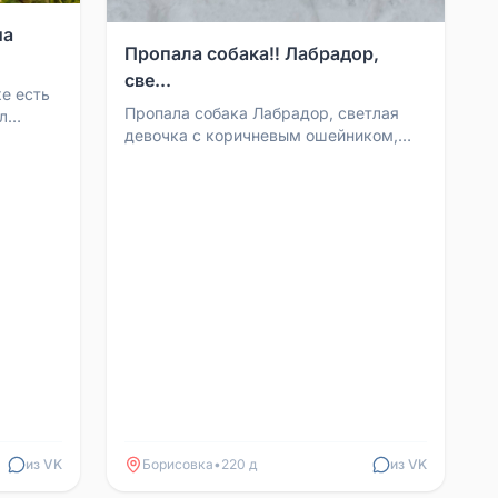
на
Пропала собака‼️ Лабрадор,
све...
хе есть
Пропала собака Лабрадор, светлая
л
девочка с коричневым ошейником,
найти
была в районе Красноармейской -
Октябрьской улиц. Собак...
из VK
Борисовка
•
220 д
из VK