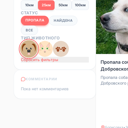
10км
25км
50км
100км
СТАТУС
ПРОПАЛА
НАЙДЕНА
ВСЕ
ТИП ЖИВОТНОГО
Сбросить фильтры
Пропала со
Добровског
Пропала соба
КОММЕНТАРИИ
Добровского 
Пока нет комментариев
видел или зна
местонахожде
номер...
Борисовка
•
3