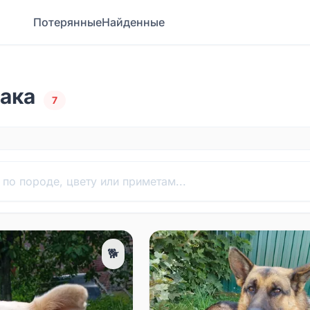
Потерянные
Найденные
ака
7
🐕