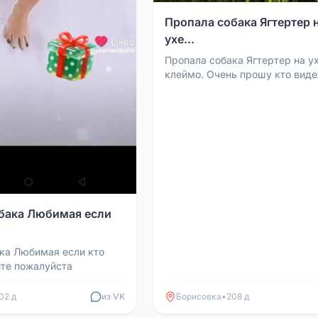
Пропала собака Ягтертер 
ухе...
Пропала собака Ягтертер на у
клеймо. Очень прошу кто виде
сообщите, не теряем надежду 
друга.
бака Любимая если
ка Любимая если кто
те пожалуйста
02 д
из VK
Борисовка
•
208 д