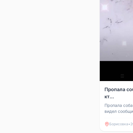
Пропала со
кт...
Пропала соба
видел сообщи
Борисовка
•
2