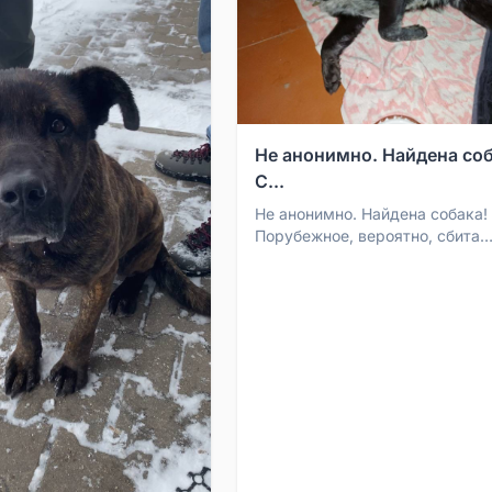
Не анонимно. Найдена соб
С...
Не анонимно. Найдена собака! С/н
Порубежное, вероятно, сбита
машиной. Сегодня, 19.10.2025, около
19:00 в селе Порубежн...