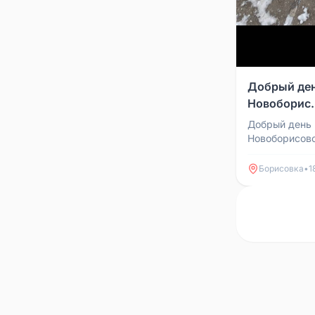
Добрый ден
Новоборис.
Добрый день 
Новоборисовс
пивного мага
собака, девоч
Борисовка
•
1