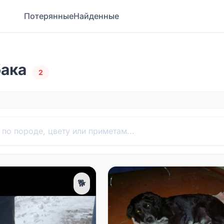
Потерянные
Найденные
бака
2
🐕