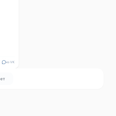
из VK
нет