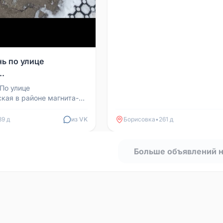
ь по улице
..
По улице
кая в районе магнита-
зина бегает крупная
ка Очень умная и добр...
89 д
из VK
Борисовка
•
261 д
Больше объявлений 