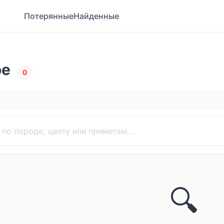
Потерянные
Найденные
ое
0
🔍