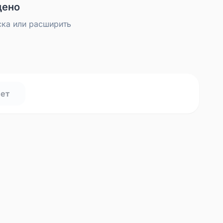
дено
ска или расширить
нет