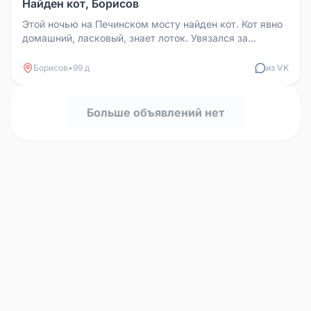
Найден кот, Борисов
Этой ночью на Печинском мосту найден кот. Кот явно
домашний, ласковый, знает лоток. Увязался за
людьми и дошел до самого...
Борисов
•
99 д
из VK
Больше объявлений нет