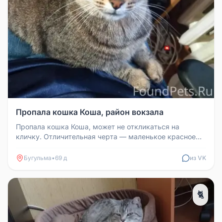
Пропала кошка Коша, район вокзала
Пропала кошка Коша, может не откликаться на
кличку. Отличительная черта — маленькое красное
пятнышко в глазу. Крупная. О...
Бугульма
•
69 д
из VK
🐈