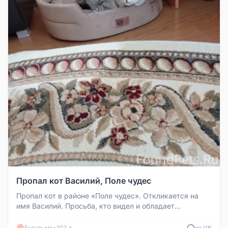
Пропал кот Василий, Поле чудес
Пропал кот в районе «Поле чудес». Откликается на
имя Василий. Просьба, кто видел и обладает
информацией о местонахождени...
Бугульма
•
102 д
из VK