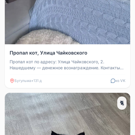
Пропал кот, Улица Чайковского
Пропал кот по адресу: Улица Чайковского, 2.
Нашедшему — денежное вознаграждение. Контакты
для связи: +79375957307 Эрнест...
Бугульма
•
131 д
из VK
🐈