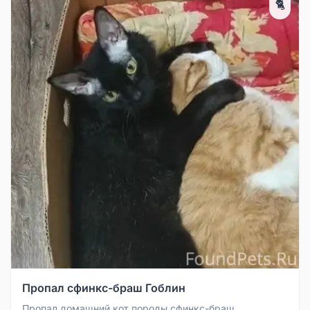
🐈
Пропал сфинкс-браш Гоблин
Пропал домашний кот породы сфинкс-браш,