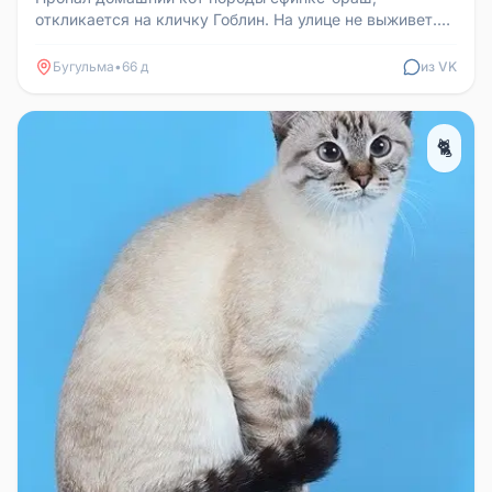
откликается на кличку Гоблин. На улице не выживет.
Вознаграждение за возвращение...
Бугульма
•
66 д
из VK
🐈