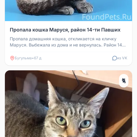
Пропала кошка Маруся, район 14-ти Павших
Пропала домашняя кошка, откликается на кличку
Маруся. Выбежала из дома и не вернулась. Район 14-
ти Павших. Телефон для с...
Бугульма
•
67 д
из VK
🐈