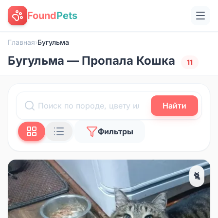
Found
Pets
Главная
›
Бугульма
Бугульма — Пропала Кошка
11
Найти
Фильтры
🐈