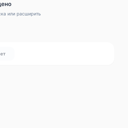
дено
ска или расширить
нет