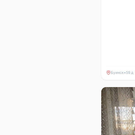
Буинск
•
59 д