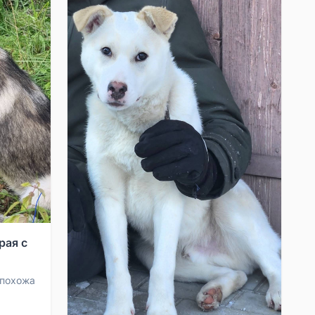
рая с
 похожа
ажна