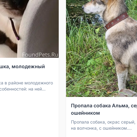
ошка, молодежный
а в районе молодежного
собенностей: на ней
ник с блестящим
видел, напи...
Пропала собака Альма, се
ошейником
Пропала собака, окрас серый,
на волчонка, с ошейником.
Откликается на имя Альма. В