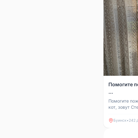
Помогите п
...
Помогите пож
кот, зовут Ст
железнодорож
увидит просим
Буинск
•
242 