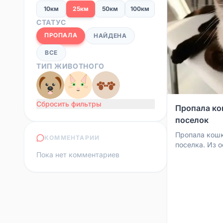
10км
25км
50км
100км
СТАТУС
ПРОПАЛА
НАЙДЕНА
ВСЕ
ТИП ЖИВОТНОГО
Сбросить фильтры
Пропала к
поселок
Пропала кошк
КОММЕНТАРИИ
поселка. Из о
Пока нет комментариев
голубой ошей
сердцем. Кто 