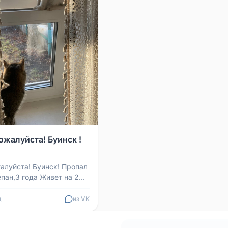
ожалуйста! Буинск !
алуйста! Буинск! Пропал
епан,3 года Живет на 2
ной улице Если кто то
 ...
д
из VK