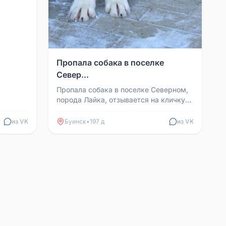
Пропала собака в поселке
Север...
Пропала собака в поселке Северном,
порода Лайка, отзывается на кличку
Серкан. Если вы видели его или
знаете, где он нах...
из VK
Буинск
•
197 д
из VK