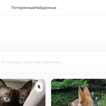
Потерянные
Найденные
🐈