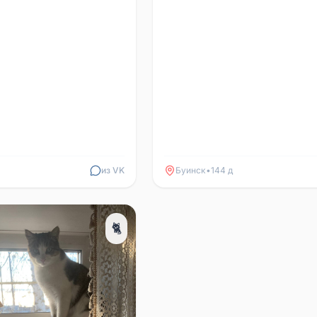
любая информация, телефон ...
из VK
Буинск
•
144 д
🐈