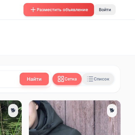
Разместить объявление
Войти
Найти
Сетка
Список
🐕
🐕