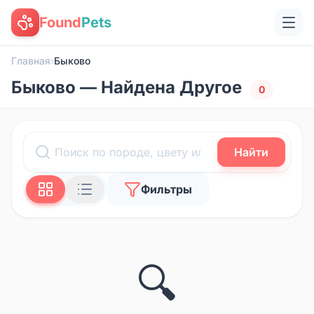
Found
Pets
Главная
›
Быково
Быково — Найдена Другое
0
Найти
Фильтры
🔍