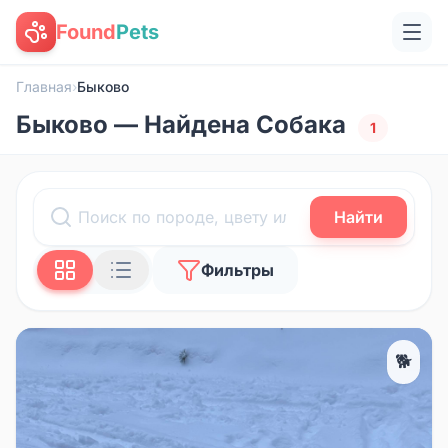
Found
Pets
Главная
›
Быково
Быково — Найдена Собака
1
Найти
Фильтры
🐕