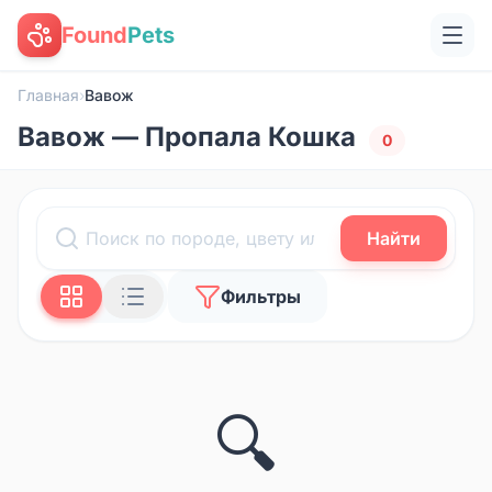
Found
Pets
Главная
›
Вавож
Вавож — Пропала Кошка
0
Найти
Фильтры
🔍